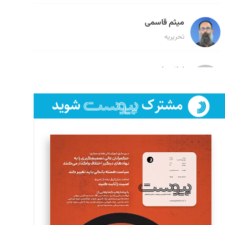
میثم قاسمی
تحریریه
لیلا حنارود
تحریریه
فائزه فتحی رستمی
تحریریه
سروش کرمیان
تحریریه
مینا پاکدل