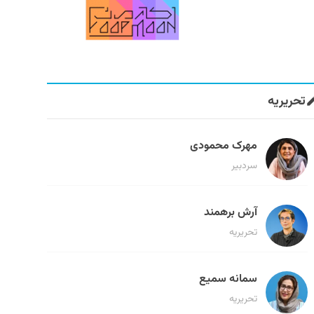
تحریریه
مهرک محمودی
سردبیر
آرش برهمند
تحریریه
سمانه سمیع
تحریریه