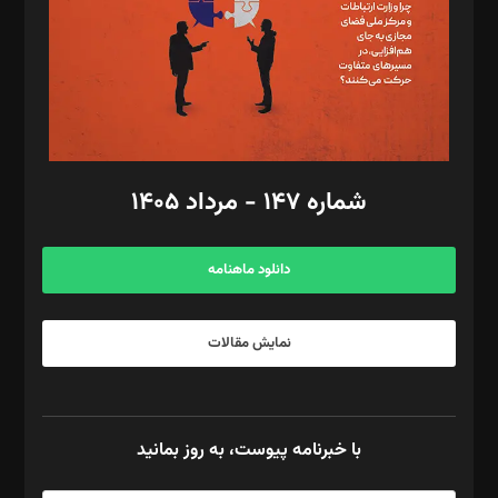
طراح یونیفرم: مجید توکلی
فیلمبرداری و عکاسی: امیر شفیعی، مانی لطفی زاده
گرافیک و صفحه‌آرایی: سید‌سبحان‌علی ثابت
مد‌یر توسعه تجاری: کامبیز برید‌
امور مالی: شاپور رهبری، محمد‌ کاظمی‌نیا
امور اد‌اری: راضیه محمود‌ی
شماره ۱۴۷ - مرداد ۱۴۰۵
مرکز تماس: ۰۲۱۴۲۸۲۴۰۰۰
آگهی و مشترکین: ۰۹۱۹۹۹۹۰۴۵۴
دانلود ماهنامه
نمایش مقالات
با خبرنامه پیوست، به روز بمانید