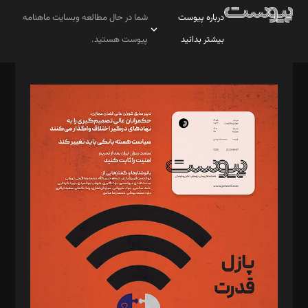
درباره پیوست
شما در حال مطالعه وبسایت ماهنامه
بیشتر بدانید
پیوست هستید.
صاحب امتیاز: موسسه پرسش (پویندگان راز ستاره شمال)
مدیر مسئول: محمدباقر اثنی‌عشری
سردبیر: مهرک محمودی
دبیر تحریریه: میثم قاسمی
د‌بیر ناداستان: سمانه سمیع
د‌بیر خدمت و تجارت: ابوالفضل رجبی
د‌بیر حقوق فناوری: حسام‌الدین ایپکچی
د‌بیر پیوست جهان: مینا پاکدل
د‌بیر تحریریه آنلاین: بابک نقاش
تحریریه‌: مجتبی محمود‌ی، آرش برهمند، یسنا امان‌پور، سروش کرمیان،
مصطفی مسجدی آرانی، ابوالفضل رجبی، زهرا فکرانه، فائزه فتحی
رستمی،مصطفی باستان
ویرایش: نگار استاد‌‌آقا