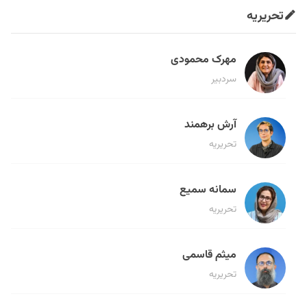
تحریریه
مهرک محمودی
سردبیر
آرش برهمند
تحریریه
سمانه سمیع
تحریریه
میثم قاسمی
تحریریه