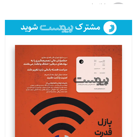
لیلا حنارود
تحریریه
فائزه فتحی رستمی
تحریریه
سروش کرمیان
تحریریه
مینا پاکدل
تحریریه
یسنا امان‌پور
تحریریه