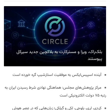
بلک‌راک، ویزا و مسترکارت به بلاکچین جدید سیرکل
پیوستند
آینده اسپیس‌ایکس به موفقیت استارشیپ گره خورده است
مرکز پژوهش‌های مجلس: هماهنگی نهادی شرط رسیدن ایران به
رتبه ۷۵ دولت الکترونیکی است
کردی، لری، بلوچی، لکی و گیلکی؛ زبان‌هایی که در عصر هوش