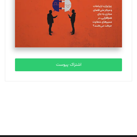
ملینا جعفری
تحریریه
مصطفی مسجدی آرانی
تحریریه
اشتراک پیوست
بابک نقاش
تحریریه