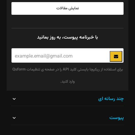
نمایش مقالات
با خبرنامه پیوست، به روز بمانید
برای استفاده از ریکپچا بایستی کلید API را در صفحه ی تنظیمات Quform
وارد کنید.
این
چند رسانه ای
قسمت
پیوست
نباید
خالی