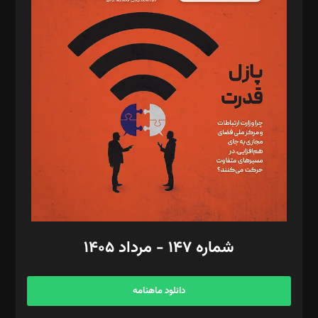
د‌بیر پیوست جهان: مینا پاکدل
د‌بیر تحریریه آنلاین: بابک نقاش
تحریریه‌: مجتبی محمود‌ی، آرش برهمند، یسنا امان‌پور، سروش کرمیان،
مصطفی مسجدی آرانی، ابوالفضل رجبی، زهرا فکرانه، فائزه فتحی
رستمی،مصطفی باستان
ویرایش: نگار استاد‌‌آقا
طراح یونیفرم: مجید توکلی
فیلمبرداری و عکاسی: امیر شفیعی، مانی لطفی زاده
گرافیک و صفحه‌آرایی: سید‌سبحان‌علی ثابت
مد‌یر توسعه تجاری: کامبیز برید‌
امور مالی: شاپور رهبری، محمد‌ کاظمی‌نیا
امور اد‌اری: راضیه محمود‌ی
شماره ۱۴۷ - مرداد ۱۴۰۵
مرکز تماس: ۰۲۱۴۲۸۲۴۰۰۰
آگهی و مشترکین: ۰۹۱۹۹۹۹۰۴۵۴
دانلود ماهنامه