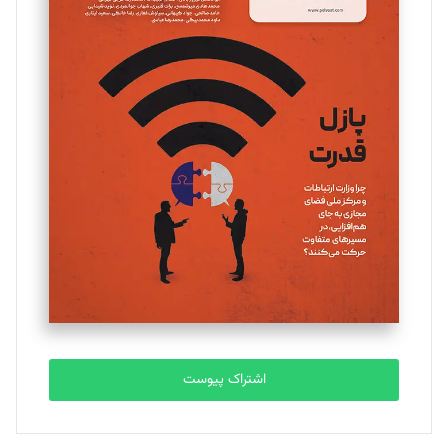
مینا پاکدل
تحریریه
یسنا امان‌پور
تحریریه
ملینا جعفری
تحریریه
مصطفی مسجدی آرانی
تحریریه
اشتراک پیوست
بابک نقاش
تحریریه