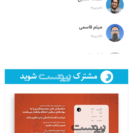
تحریریه
میثم قاسمی
تحریریه
لیلا حنارود
تحریریه
فائزه فتحی رستمی
تحریریه
سروش کرمیان
تحریریه