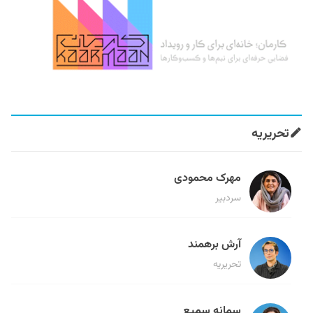
تحریریه
مهرک محمودی
سردبیر
آرش برهمند
تحریریه
سمانه سمیع