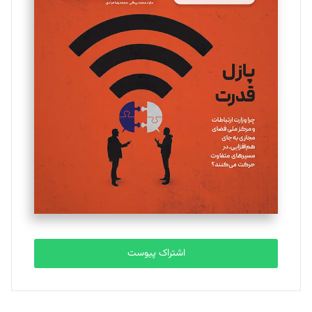
مینا پاکدل
تحریریه
یسنا امان‌پور
تحریریه
ملینا جعفری
تحریریه
مصطفی مسجدی آرانی
تحریریه
اشتراک پیوست
بابک نقاش
تحریریه