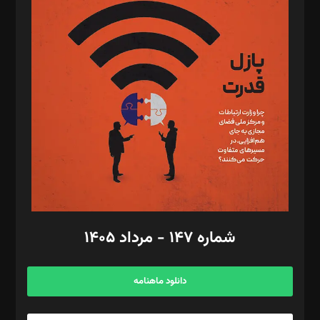
د‌بیر پیوست جهان: مینا پاکدل
د‌بیر تحریریه آنلاین: بابک نقاش
تحریریه‌: مجتبی محمود‌ی، آرش برهمند، یسنا امان‌پور، سروش کرمیان،
مصطفی مسجدی آرانی، ابوالفضل رجبی، زهرا فکرانه، فائزه فتحی
رستمی،مصطفی باستان
ویرایش: نگار استاد‌‌آقا
طراح یونیفرم: مجید توکلی
فیلمبرداری و عکاسی: امیر شفیعی، مانی لطفی زاده
گرافیک و صفحه‌آرایی: سید‌سبحان‌علی ثابت
مد‌یر توسعه تجاری: کامبیز برید‌
امور مالی: شاپور رهبری، محمد‌ کاظمی‌نیا
امور اد‌اری: راضیه محمود‌ی
شماره ۱۴۷ - مرداد ۱۴۰۵
مرکز تماس: ۰۲۱۴۲۸۲۴۰۰۰
آگهی و مشترکین: ۰۹۱۹۹۹۹۰۴۵۴
دانلود ماهنامه