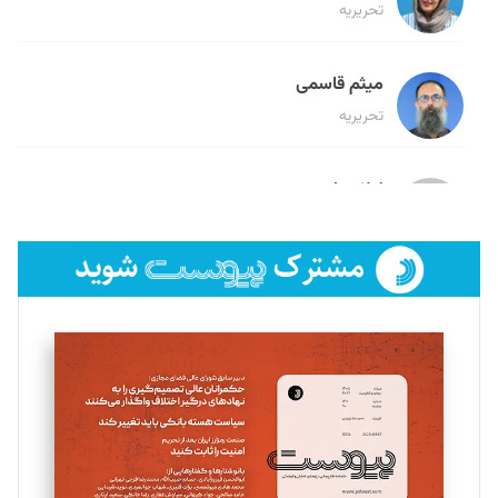
تحریریه
میثم قاسمی
تحریریه
لیلا حنارود
تحریریه
فائزه فتحی رستمی
تحریریه
سروش کرمیان
تحریریه