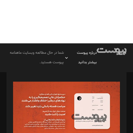
درباره پیوست
شما در حال مطالعه وبسایت ماهنامه
بیشتر بدانید
پیوست هستید.
صاحب امتیاز: موسسه پرسش (پویندگان راز ستاره شمال)
مدیر مسئول: محمدباقر اثنی‌عشری
سردبیر: مهرک محمودی
دبیر تحریریه: میثم قاسمی
د‌بیر ناداستان: سمانه سمیع
د‌بیر خدمت و تجارت: ابوالفضل رجبی
د‌بیر حقوق فناوری: حسام‌الدین ایپکچی