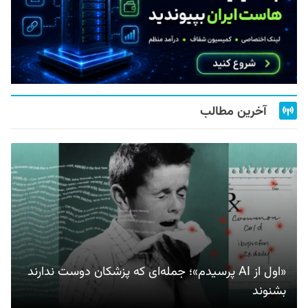
آخرین مطالب
«اول از AI پرسیدم»؛ جمله‌ای که پزشکان دوست ندارند
بشنوند