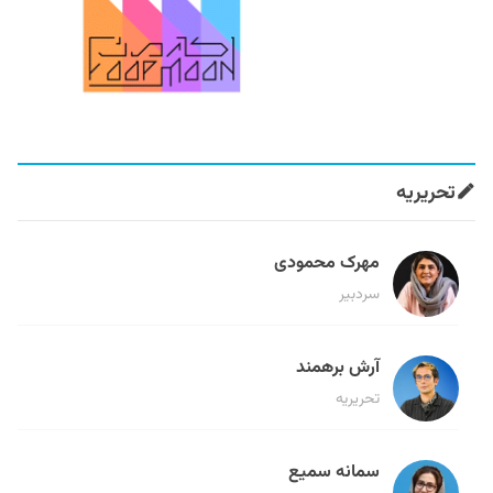
تحریریه
مهرک محمودی
سردبیر
آرش برهمند
تحریریه
سمانه سمیع