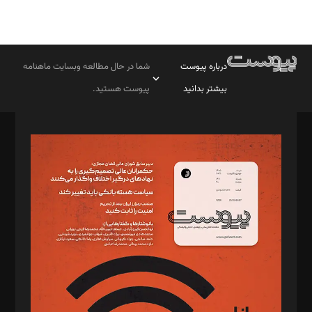
درباره پیوست
شما در حال مطالعه وبسایت ماهنامه
بیشتر بدانید
پیوست هستید.
صاحب امتیاز: موسسه پرسش (پویندگان راز ستاره شمال)
مدیر مسئول: محمدباقر اثنی‌عشری
سردبیر: مهرک محمودی
دبیر تحریریه: میثم قاسمی
د‌بیر ناداستان: سمانه سمیع
د‌بیر خدمت و تجارت: ابوالفضل رجبی
د‌بیر حقوق فناوری: حسام‌الدین ایپکچی
د‌بیر پیوست جهان: مینا پاکدل
د‌بیر تحریریه آنلاین: بابک نقاش
تحریریه‌: مجتبی محمود‌ی، آرش برهمند، یسنا امان‌پور، سروش کرمیان،