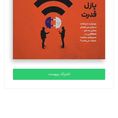
یسنا امان‌پور
تحریریه
ملینا جعفری
تحریریه
مصطفی مسجدی آرانی
تحریریه
اشتراک پیوست
بابک نقاش
تحریریه