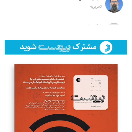
تحریریه
لیلا حنارود
تحریریه
فائزه فتحی رستمی
تحریریه
سروش کرمیان
تحریریه
مینا پاکدل
تحریریه