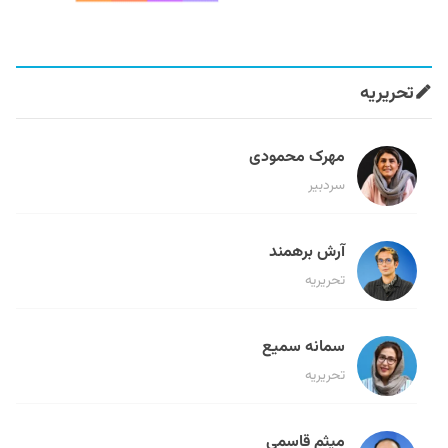
تحریریه
مهرک محمودی
سردبیر
آرش برهمند
تحریریه
سمانه سمیع
تحریریه
میثم قاسمی