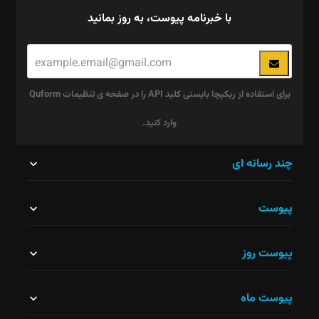
با خبرنامه پیوست، به روز بمانید
برای استفاده از ریکپچا بایستی کلید API را در صفحه ی تنظیمات Quform
وارد کنید.
این
چند رسانه ای
قسمت
پیوست
نباید
خالی
پیوست روز
رها
شود.
پیوست ماه