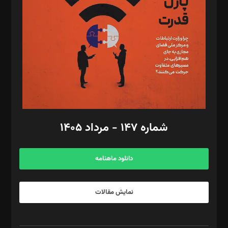
مصطفی مسجدی آرانی، ابوالفضل رجبی، زهرا فکرانه، فائزه فتحی
رستمی،مصطفی باستان
ویرایش: نگار استاد‌‌آقا
طراح یونیفرم: مجید توکلی
فیلمبرداری و عکاسی: امیر شفیعی، مانی لطفی زاده
گرافیک و صفحه‌آرایی: سید‌سبحان‌علی ثابت
مد‌یر توسعه تجاری: کامبیز برید‌
امور مالی: شاپور رهبری، محمد‌ کاظمی‌نیا
امور اد‌اری: راضیه محمود‌ی
شماره ۱۴۷ - مرداد ۱۴۰۵
مرکز تماس: ۰۲۱۴۲۸۲۴۰۰۰
آگهی و مشترکین: ۰۹۱۹۹۹۹۰۴۵۴
دانلود ماهنامه
نمایش مقالات