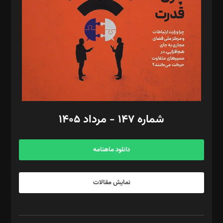
رستمی،مصطفی باستان
ویرایش: نگار استاد‌‌آقا
طراح یونیفرم: مجید توکلی
فیلمبرداری و عکاسی: امیر شفیعی، مانی لطفی زاده
گرافیک و صفحه‌آرایی: سید‌سبحان‌علی ثابت
مد‌یر توسعه تجاری: کامبیز برید‌
امور مالی: شاپور رهبری، محمد‌ کاظمی‌نیا
امور اد‌اری: راضیه محمود‌ی
شماره ۱۴۷ - مرداد ۱۴۰۵
مرکز تماس: ۰۲۱۴۲۸۲۴۰۰۰
آگهی و مشترکین: ۰۹۱۹۹۹۹۰۴۵۴
دانلود ماهنامه
نمایش مقالات