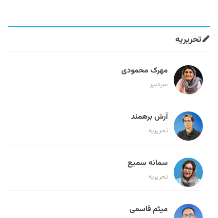
تحریریه
مهرک محمودی
سردبیر
آرش برهمند
تحریریه
سمانه سمیع
تحریریه
میثم قاسمی