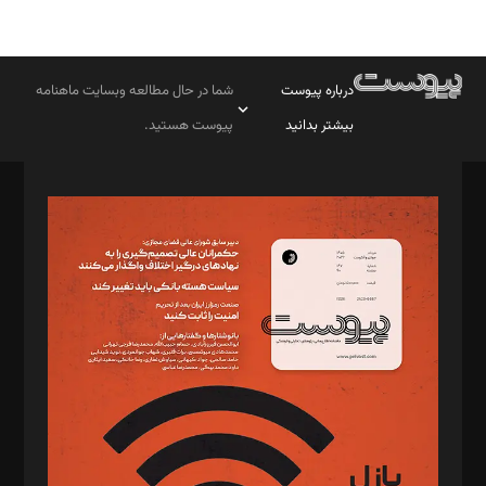
درباره پیوست
شما در حال مطالعه وبسایت ماهنامه
بیشتر بدانید
پیوست هستید.
صاحب امتیاز: موسسه پرسش (پویندگان راز ستاره شمال)
مدیر مسئول: محمدباقر اثنی‌عشری
سردبیر: مهرک محمودی
دبیر تحریریه: میثم قاسمی
د‌بیر ناداستان: سمانه سمیع
د‌بیر خدمت و تجارت: ابوالفضل رجبی
د‌بیر حقوق فناوری: حسام‌الدین ایپکچی
د‌بیر پیوست جهان: مینا پاکدل
د‌بیر تحریریه آنلاین: بابک نقاش
تحریریه‌: مجتبی محمود‌ی، آرش برهمند، یسنا امان‌پور، سروش کرمیان،
مصطفی مسجدی آرانی، ابوالفضل رجبی، زهرا فکرانه، فائزه فتحی