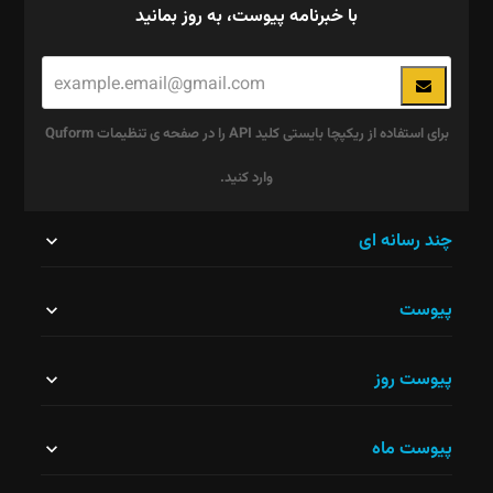
با خبرنامه پیوست، به روز بمانید
برای استفاده از ریکپچا بایستی کلید API را در صفحه ی تنظیمات Quform
وارد کنید.
این
چند رسانه ای
قسمت
پیوست
نباید
خالی
پیوست روز
رها
شود.
پیوست ماه