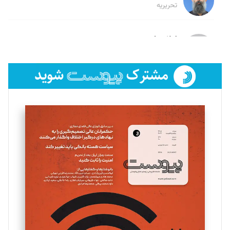
تحریریه
لیلا حنارود
تحریریه
فائزه فتحی رستمی
تحریریه
سروش کرمیان
تحریریه
مینا پاکدل
تحریریه