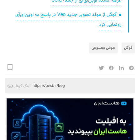
عرضه نشده اوپن‌ای‌آی از جمله Sora
گوگل از مولد تصویر جدید Veo در پاسخ به اوپن‌ای‌آی
رونمایی کرد
گوگل
هوش مصنوعی
https://pvst.ir/keg
لینک کوتاه