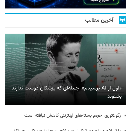
آخرین مطالب
«اول از AI پرسیدم»؛ جمله‌ای که پزشکان دوست ندارند
بشنوند
رگولاتوری: حجم بسته‌های اینترنتی کاهش نیافته است
بلک‌راک، ویزا و مسترکارت به بلاکچین جدید سیرکل پیوستند