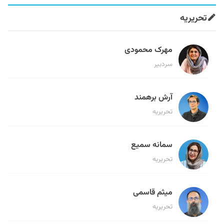
تحریریه
مهرک محمودی
سردبیر
آرش برهمند
تحریریه
سمانه سمیع
تحریریه
میثم قاسمی
تحریریه