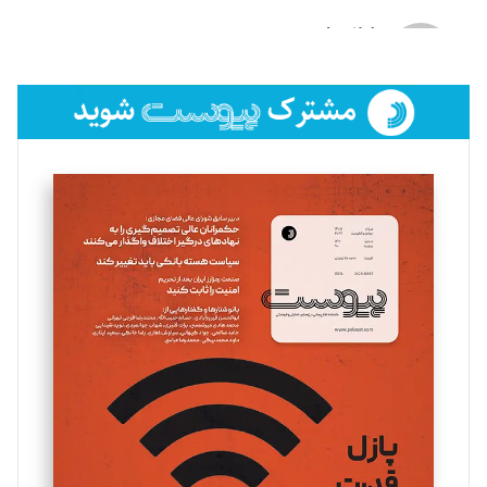
لیلا حنارود
تحریریه
فائزه فتحی رستمی
تحریریه
سروش کرمیان
تحریریه
مینا پاکدل
تحریریه
یسنا امان‌پور
تحریریه