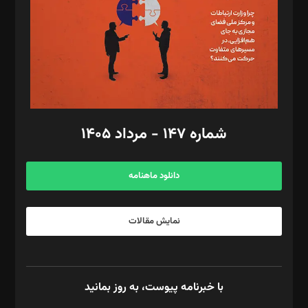
ویرایش: نگار استاد‌‌آقا
طراح یونیفرم: مجید توکلی
فیلمبرداری و عکاسی: امیر شفیعی، مانی لطفی زاده
گرافیک و صفحه‌آرایی: سید‌سبحان‌علی ثابت
مد‌یر توسعه تجاری: کامبیز برید‌
امور مالی: شاپور رهبری، محمد‌ کاظمی‌نیا
امور اد‌اری: راضیه محمود‌ی
شماره ۱۴۷ - مرداد ۱۴۰۵
مرکز تماس: ۰۲۱۴۲۸۲۴۰۰۰
آگهی و مشترکین: ۰۹۱۹۹۹۹۰۴۵۴
دانلود ماهنامه
نمایش مقالات
با خبرنامه پیوست، به روز بمانید