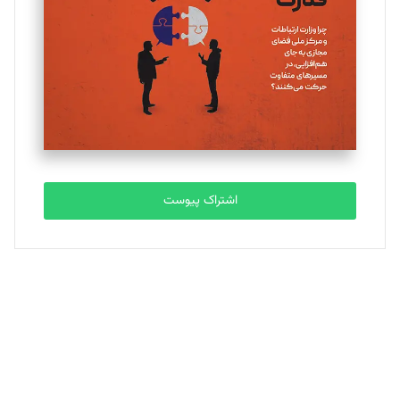
ملینا جعفری
تحریریه
مصطفی مسجدی آرانی
تحریریه
اشتراک پیوست
بابک نقاش
تحریریه