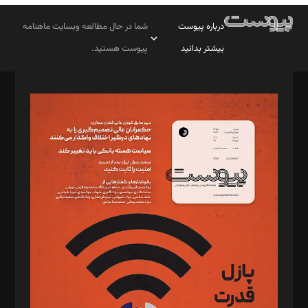
درباره پیوست
شما در حال مطالعه وبسایت ماهنامه
بیشتر بدانید
پیوست هستید.
صاحب امتیاز: موسسه پرسش (پویندگان راز ستاره شمال)
مدیر مسئول: محمدباقر اثنی‌عشری
سردبیر: مهرک محمودی
دبیر تحریریه: میثم قاسمی
د‌بیر ناداستان: سمانه سمیع
د‌بیر خدمت و تجارت: ابوالفضل رجبی
د‌بیر حقوق فناوری: حسام‌الدین ایپکچی
د‌بیر پیوست جهان: مینا پاکدل
د‌بیر تحریریه آنلاین: بابک نقاش
تحریریه‌: مجتبی محمود‌ی، آرش برهمند، یسنا امان‌پور، سروش کرمیان،
مصطفی مسجدی آرانی، ابوالفضل رجبی، زهرا فکرانه، فائزه فتحی
رستمی،مصطفی باستان