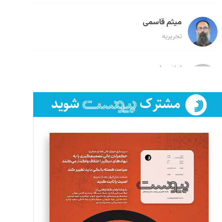
میثم قاسمی
تحریریه
لیلا حنارود
تحریریه
فائزه فتحی رستمی
تحریریه
سروش کرمیان
تحریریه
مینا پاکدل