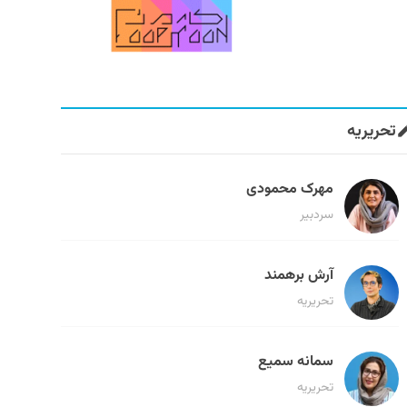
تحریریه
مهرک محمودی
سردبیر
آرش برهمند
تحریریه
سمانه سمیع
تحریریه