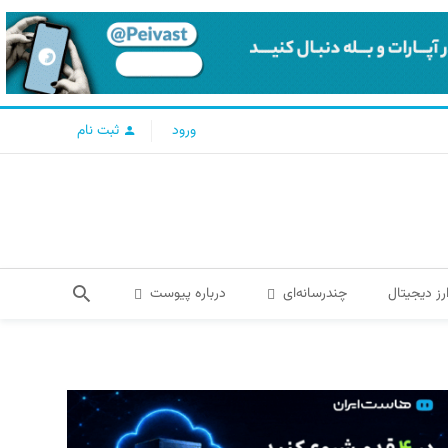
ورود
ثبت نام
رز دیجیتال
چندرسانه‌ای
درباره پیوست