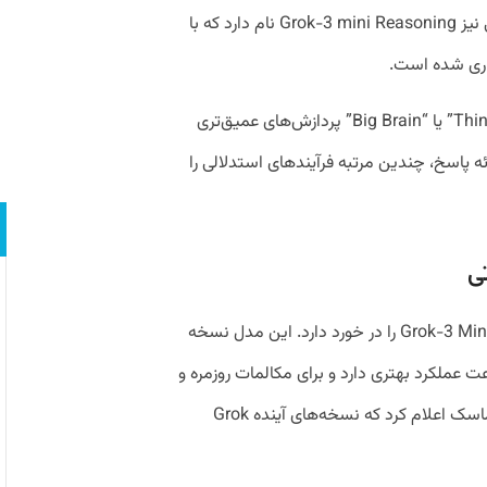
مدل کوچک‌تر این xAI برای وظایف استدلالی نیز Grok-3 mini Reasoning نام دارد که با
ذاری شده است.
هر دو مدل می‌توانند با فعال کردن حالت “Think” یا “Big Brain” پردازش‌های عمیق‌تری
ئه پاسخ، چندین مرتبه فرآیندهای استدلالی را
ی
سری جدید همچنین مدل‌ کوچکتری به نام Grok-3 Mini را در خورد دارد. این مدل نسخه
 عملکرد بهتری دارد و برای مکالمات روزمره و
تحلیل‌های سریع مناسب است. همچنین، ماسک اعلام کرد که نسخه‌های آینده Grok