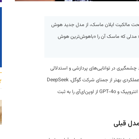
وعی تحت مالکیت ایلان ماسک، از مدل جدید هوش
 Grok 3 رونمایی کرد؛ مدلی که ماسک آن را «باهوش‌ترین هوش
چشمگیری در توانایی‌های پردازشی و استدلالی
دارد، در آزمون‌های ریاضی، علوم و کدنویسی عملکردی بهتر از جمنای شرکت گوگل، DeepSeek
V3 (از شرکت دیپ‌سیک)، Claude از شرکت انتروپیک و GPT-4o از اوپن‌ای‌آی را به ثبت