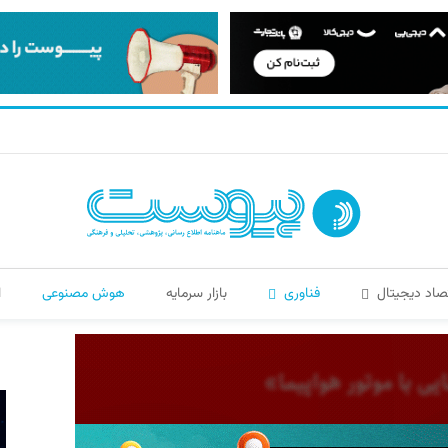
صاد دیجیتال
فناوری
بازار سرمایه
هوش مصنوعی
ا