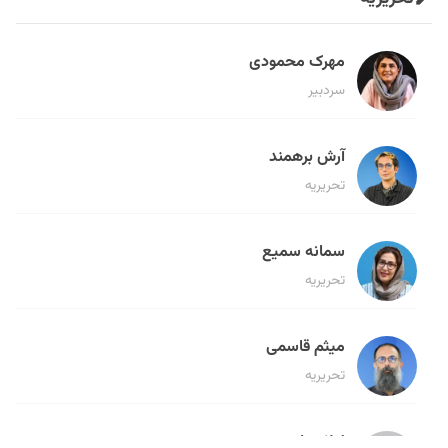
مهرک محمودی
سردبیر
آرش برهمند
تحریریه
سمانه سمیع
تحریریه
میثم قاسمی
تحریریه
لیلا حنارود