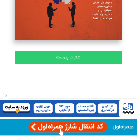
ملینا جعفری
تحریریه
مصطفی مسجدی آرانی
تحریریه
اشتراک پیوست
بابک نقاش
تحریریه
x