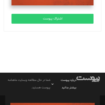
مصطفی مسجدی آرانی
تحریریه
اشتراک پیوست
بابک نقاش
تحریریه
درباره پیوست
شما در حال مطالعه وبسایت ماهنامه
بیشتر بدانید
پیوست هستید.
صاحب امتیاز: موسسه پرسش (پویندگان راز ستاره شمال)