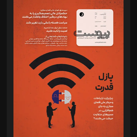
مدیر مسئول: محمدباقر اثنی‌عشری
سردبیر: مهرک محمودی
دبیر تحریریه: میثم قاسمی
د‌بیر ناداستان: سمانه سمیع
د‌بیر خدمت و تجارت: ابوالفضل رجبی
د‌بیر حقوق فناوری: حسام‌الدین ایپکچی
د‌بیر پیوست جهان: مینا پاکدل
د‌بیر تحریریه آنلاین: بابک نقاش
تحریریه‌: مجتبی محمود‌ی، آرش برهمند، یسنا امان‌پور، سروش کرمیان،
مصطفی مسجدی آرانی، ابوالفضل رجبی، زهرا فکرانه، فائزه فتحی
رستمی،مصطفی باستان
ویرایش: نگار استاد‌‌آقا
طراح یونیفرم: مجید توکلی
فیلمبرداری و عکاسی: امیر شفیعی، مانی لطفی زاده
گرافیک و صفحه‌آرایی: سید‌سبحان‌علی ثابت
مد‌یر توسعه تجاری: کامبیز برید‌