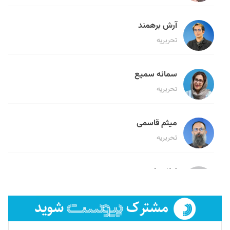
آرش برهمند
تحریریه
سمانه سمیع
تحریریه
میثم قاسمی
تحریریه
لیلا حنارود
تحریریه
فائزه فتحی رستمی