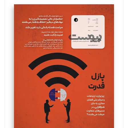
تحریریه
سروش کرمیان
تحریریه
مینا پاکدل
تحریریه
یسنا امان‌پور
تحریریه
ملینا جعفری
تحریریه