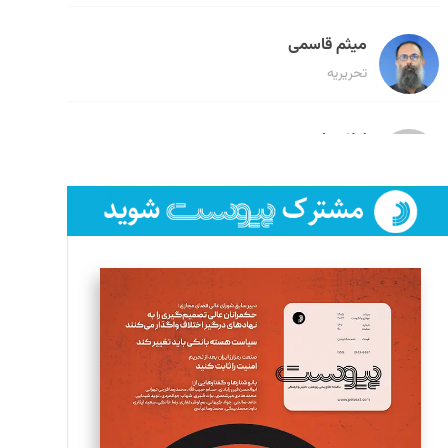
میثم قاسمی
تحریریه
لیلا حنارود
تحریریه
فائزه فتحی رستمی
تحریریه
سروش کرمیان
تحریریه
مینا پاکدل