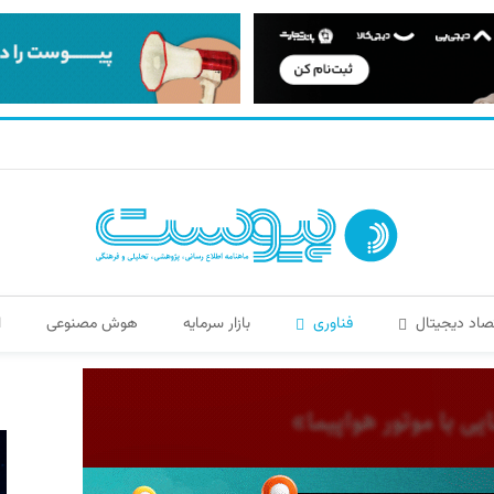
صاد دیجیتال
فناوری
بازار سرمایه
هوش مصنوعی
ا