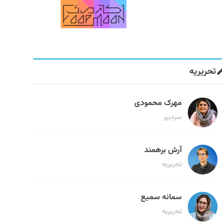
تحریریه
مهرک محمودی
سردبیر
آرش برهمند
تحریریه
سمانه سمیع
تحریریه