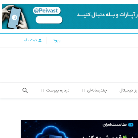
ورود
ثبت نام
رز دیجیتال
چندرسانه‌ای
درباره پیوست