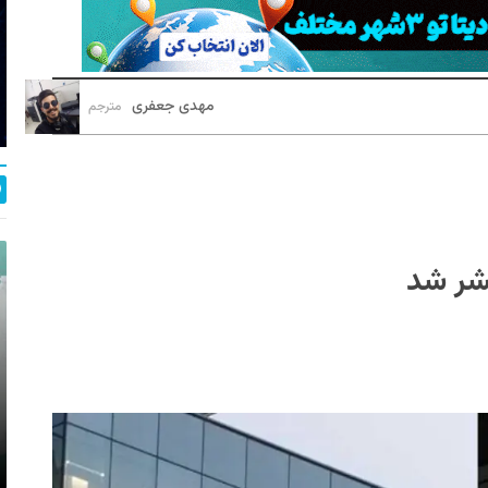
مهدی جعفری
مترجم
شر شد