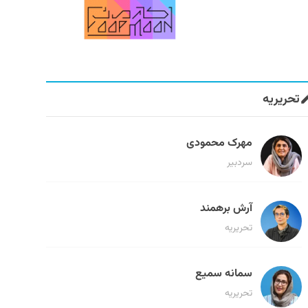
تحریریه
مهرک محمودی
سردبیر
آرش برهمند
تحریریه
سمانه سمیع
تحریریه