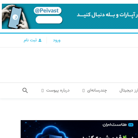
ورود
ثبت نام
رز دیجیتال
چندرسانه‌ای
درباره پیوست