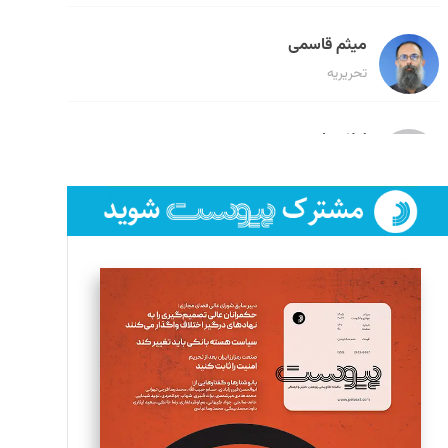
میثم قاسمی
تحریریه
لیلا حنارود
تحریریه
فائزه فتحی رستمی
تحریریه
سروش کرمیان
تحریریه
مینا پاکدل