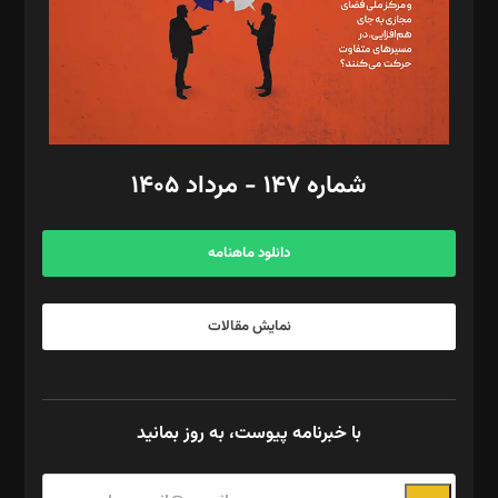
طراح یونیفرم: مجید توکلی
فیلمبرداری و عکاسی: امیر شفیعی، مانی لطفی زاده
گرافیک و صفحه‌آرایی: سید‌سبحان‌علی ثابت
مد‌یر توسعه تجاری: کامبیز برید‌
امور مالی: شاپور رهبری، محمد‌ کاظمی‌نیا
امور اد‌اری: راضیه محمود‌ی
شماره ۱۴۷ - مرداد ۱۴۰۵
مرکز تماس: ۰۲۱۴۲۸۲۴۰۰۰
آگهی و مشترکین: ۰۹۱۹۹۹۹۰۴۵۴
دانلود ماهنامه
نمایش مقالات
با خبرنامه پیوست، به روز بمانید