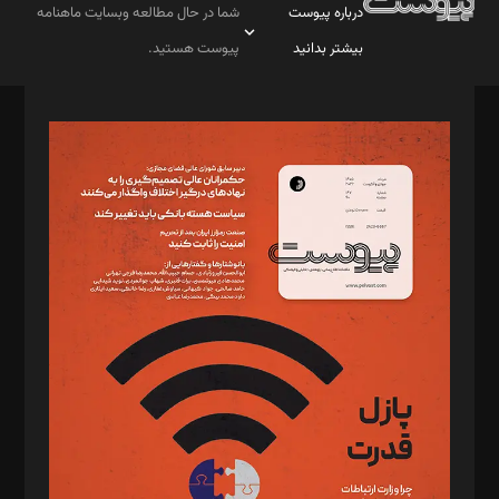
درباره پیوست
شما در حال مطالعه وبسایت ماهنامه
بیشتر بدانید
پیوست هستید.
صاحب امتیاز: موسسه پرسش (پویندگان راز ستاره شمال)
مدیر مسئول: محمدباقر اثنی‌عشری
سردبیر: مهرک محمودی
دبیر تحریریه: میثم قاسمی
د‌بیر ناداستان: سمانه سمیع
د‌بیر خدمت و تجارت: ابوالفضل رجبی
د‌بیر حقوق فناوری: حسام‌الدین ایپکچی
د‌بیر پیوست جهان: مینا پاکدل
د‌بیر تحریریه آنلاین: بابک نقاش
تحریریه‌: مجتبی محمود‌ی، آرش برهمند، یسنا امان‌پور، سروش کرمیان،
مصطفی مسجدی آرانی، ابوالفضل رجبی، زهرا فکرانه، فائزه فتحی
رستمی،مصطفی باستان
ویرایش: نگار استاد‌‌آقا