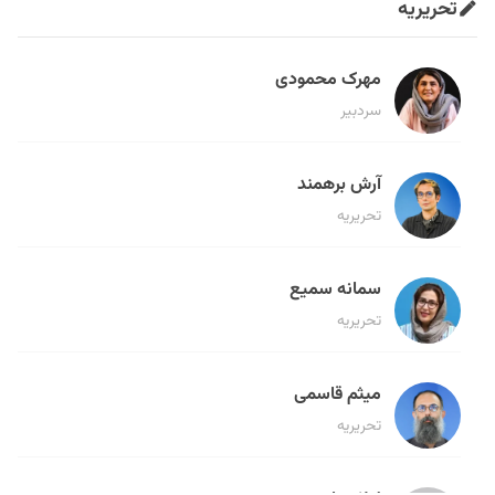
تحریریه
مهرک محمودی
سردبیر
آرش برهمند
تحریریه
سمانه سمیع
تحریریه
میثم قاسمی
تحریریه