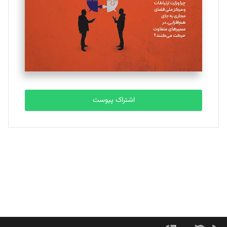
ملینا جعفری
تحریریه
مصطفی مسجدی آرانی
تحریریه
اشتراک پیوست
بابک نقاش
تحریریه