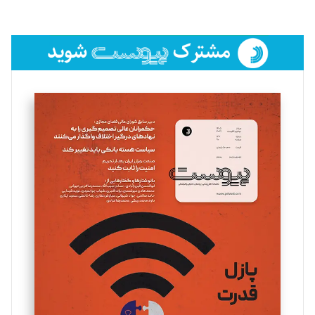
لیلا حنارود
تحریریه
فائزه فتحی رستمی
تحریریه
سروش کرمیان
تحریریه
مینا پاکدل
تحریریه
یسنا امان‌پور
تحریریه