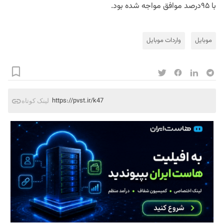
با ۹۵درصد موافق مواجه شده بود.
موبایل
واردات موبایل
https://pvst.ir/k47
لینک کوتاه