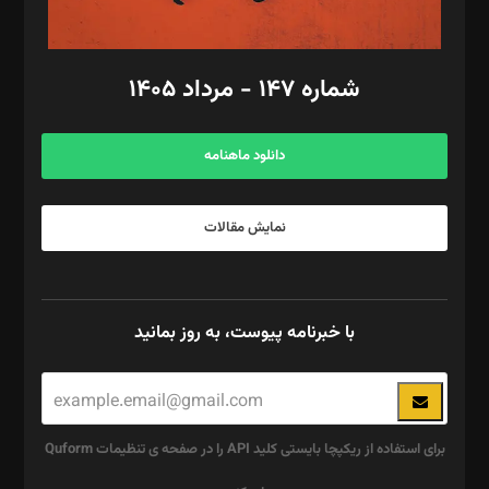
مد‌یر توسعه تجاری: کامبیز برید‌
امور مالی: شاپور رهبری، محمد‌ کاظمی‌نیا
امور اد‌اری: راضیه محمود‌ی
شماره ۱۴۷ - مرداد ۱۴۰۵
مرکز تماس: ۰۲۱۴۲۸۲۴۰۰۰
آگهی و مشترکین: ۰۹۱۹۹۹۹۰۴۵۴
دانلود ماهنامه
نمایش مقالات
با خبرنامه پیوست، به روز بمانید
برای استفاده از ریکپچا بایستی کلید API را در صفحه ی تنظیمات Quform