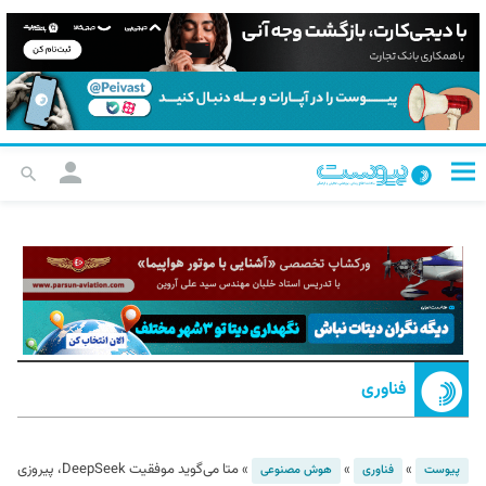
فناوری
»
»
»
متا می‌گوید موفقیت DeepSeek، پیروزی
پیوست
فناوری
هوش مصنوعی