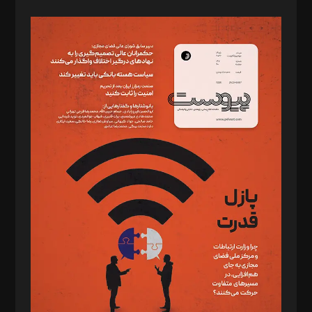
صاحب امتیاز: موسسه پرسش (پویندگان راز ستاره شمال)
مدیر مسئول: محمدباقر اثنی‌عشری
سردبیر: مهرک محمودی
دبیر تحریریه: میثم قاسمی
د‌بیر ناداستان: سمانه سمیع
د‌بیر خدمت و تجارت: ابوالفضل رجبی
د‌بیر حقوق فناوری: حسام‌الدین ایپکچی
د‌بیر پیوست جهان: مینا پاکدل
د‌بیر تحریریه آنلاین: بابک نقاش
تحریریه‌: مجتبی محمود‌ی، آرش برهمند، یسنا امان‌پور، سروش کرمیان،
مصطفی مسجدی آرانی، ابوالفضل رجبی، زهرا فکرانه، فائزه فتحی
رستمی،مصطفی باستان
ویرایش: نگار استاد‌‌آقا
طراح یونیفرم: مجید توکلی
فیلمبرداری و عکاسی: امیر شفیعی، مانی لطفی زاده
گرافیک و صفحه‌آرایی: سید‌سبحان‌علی ثابت