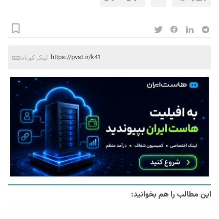
https://pvst.ir/k41
لینک کوتاه
این مطالب را هم بخوانید: