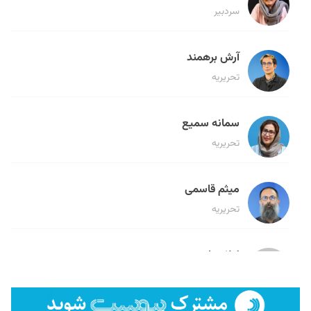
سردبیر
آرش برهمند
تحریریه
سمانه سمیع
تحریریه
میثم قاسمی
تحریریه
لیلا حنارود
تحریریه