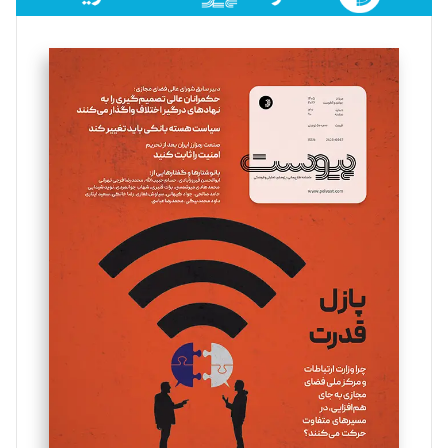
فائزه فتحی رستمی
تحریریه
سروش کرمیان
تحریریه
مینا پاکدل
تحریریه
یسنا امان‌پور
تحریریه
ملینا جعفری
تحریریه