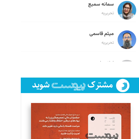
سمانه سمیع
تحریریه
میثم قاسمی
تحریریه
لیلا حنارود
تحریریه
فائزه فتحی رستمی
تحریریه
سروش کرمیان
تحریریه