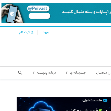
ورود
ثبت نام
رز دیجیتال
چندرسانه‌ای
درباره پیوست