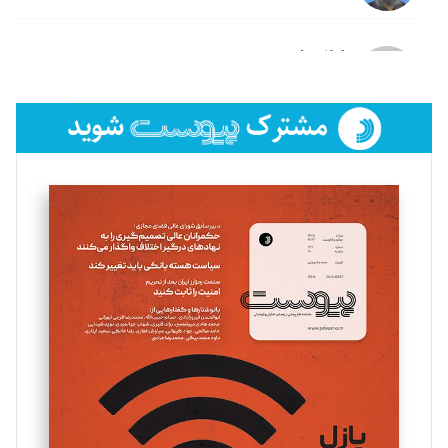
لیلا حنارود
تحریریه
فائزه فتحی رستمی
تحریریه
سروش کرمیان
تحریریه
مینا پاکدل
تحریریه
یسنا امان‌پور