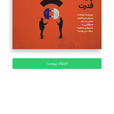
تحریریه
ملینا جعفری
تحریریه
مصطفی مسجدی آرانی
تحریریه
اشتراک پیوست
بابک نقاش
تحریریه