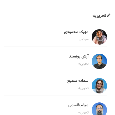
تحریریه
مهرک محمودی
سردبیر
آرش برهمند
تحریریه
سمانه سمیع
تحریریه
میثم قاسمی
تحریریه