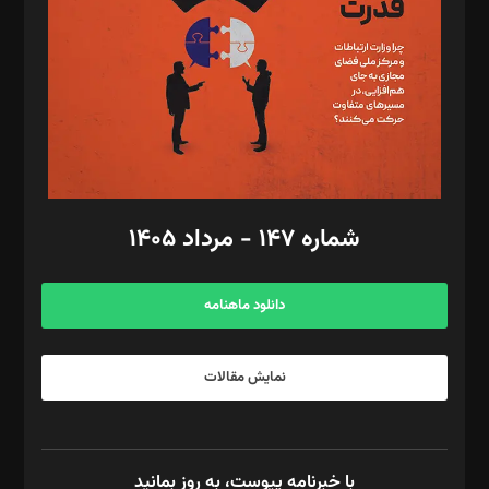
رستمی،مصطفی باستان
ویرایش: نگار استاد‌‌آقا
طراح یونیفرم: مجید توکلی
فیلمبرداری و عکاسی: امیر شفیعی، مانی لطفی زاده
گرافیک و صفحه‌آرایی: سید‌سبحان‌علی ثابت
مد‌یر توسعه تجاری: کامبیز برید‌
امور مالی: شاپور رهبری، محمد‌ کاظمی‌نیا
امور اد‌اری: راضیه محمود‌ی
شماره ۱۴۷ - مرداد ۱۴۰۵
مرکز تماس: ۰۲۱۴۲۸۲۴۰۰۰
آگهی و مشترکین: ۰۹۱۹۹۹۹۰۴۵۴
دانلود ماهنامه
نمایش مقالات
با خبرنامه پیوست، به روز بمانید