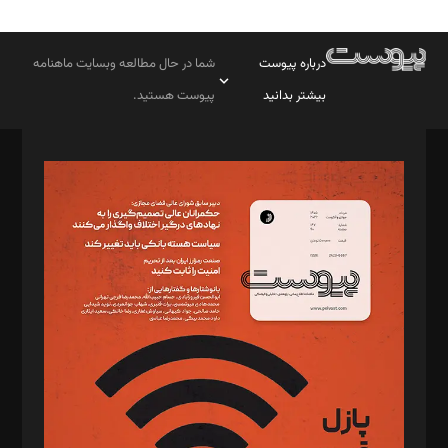
درباره پیوست
شما در حال مطالعه وبسایت ماهنامه
بیشتر بدانید
پیوست هستید.
صاحب امتیاز: موسسه پرسش (پویندگان راز ستاره شمال)
مدیر مسئول: محمدباقر اثنی‌عشری
سردبیر: مهرک محمودی
دبیر تحریریه: میثم قاسمی
د‌بیر ناداستان: سمانه سمیع
د‌بیر خدمت و تجارت: ابوالفضل رجبی
د‌بیر حقوق فناوری: حسام‌الدین ایپکچی
د‌بیر پیوست جهان: مینا پاکدل
د‌بیر تحریریه آنلاین: بابک نقاش
تحریریه‌: مجتبی محمود‌ی، آرش برهمند، یسنا امان‌پور، سروش کرمیان،
مصطفی مسجدی آرانی، ابوالفضل رجبی، زهرا فکرانه، فائزه فتحی