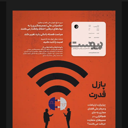
صاحب امتیاز: موسسه پرسش (پویندگان راز ستاره شمال)
مدیر مسئول: محمدباقر اثنی‌عشری
سردبیر: مهرک محمودی
دبیر تحریریه: میثم قاسمی
د‌بیر ناداستان: سمانه سمیع
د‌بیر خدمت و تجارت: ابوالفضل رجبی
د‌بیر حقوق فناوری: حسام‌الدین ایپکچی
د‌بیر پیوست جهان: مینا پاکدل
د‌بیر تحریریه آنلاین: بابک نقاش
تحریریه‌: مجتبی محمود‌ی، آرش برهمند، یسنا امان‌پور، سروش کرمیان،
مصطفی مسجدی آرانی، ابوالفضل رجبی، زهرا فکرانه، فائزه فتحی
رستمی،مصطفی باستان
ویرایش: نگار استاد‌‌آقا
طراح یونیفرم: مجید توکلی
فیلمبرداری و عکاسی: امیر شفیعی، مانی لطفی زاده
گرافیک و صفحه‌آرایی: سید‌سبحان‌علی ثابت