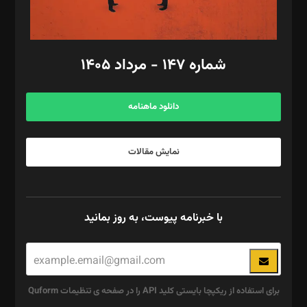
مد‌یر توسعه تجاری: کامبیز برید‌
امور مالی: شاپور رهبری، محمد‌ کاظمی‌نیا
امور اد‌اری: راضیه محمود‌ی
شماره ۱۴۷ - مرداد ۱۴۰۵
مرکز تماس: ۰۲۱۴۲۸۲۴۰۰۰
آگهی و مشترکین: ۰۹۱۹۹۹۹۰۴۵۴
دانلود ماهنامه
نمایش مقالات
با خبرنامه پیوست، به روز بمانید
برای استفاده از ریکپچا بایستی کلید API را در صفحه ی تنظیمات Quform