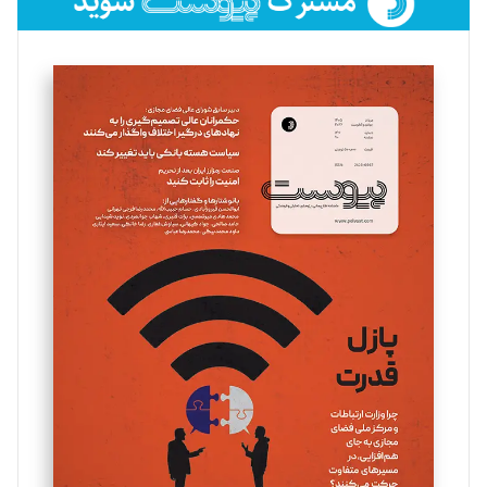
فائزه فتحی رستمی
تحریریه
سروش کرمیان
تحریریه
مینا پاکدل
تحریریه
یسنا امان‌پور
تحریریه
ملینا جعفری
تحریریه