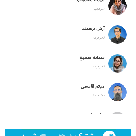
مهرک محمودی
سردبیر
آرش برهمند
تحریریه
سمانه سمیع
تحریریه
میثم قاسمی
تحریریه
لیلا حنارود
تحریریه