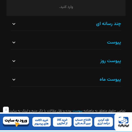
وارد کنید.
این
چند رسانه ای
قسمت
پیوست
نباید
خالی
پیوست روز
رها
شود.
پیوست ماه
x
تمامی حقوق متعلق به ماهنامه
پیوست
بوده و نقل مقالات با ذکر منبع و لینک به سایت
ماهنامه آزاد است