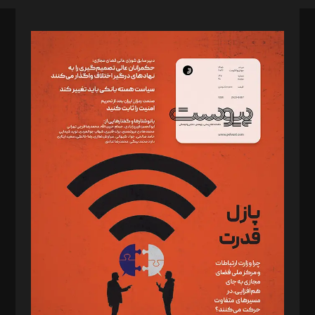
صاحب امتیاز: موسسه پرسش (پویندگان راز ستاره شمال)
مدیر مسئول: محمدباقر اثنی‌عشری
سردبیر: مهرک محمودی
دبیر تحریریه: میثم قاسمی
د‌بیر ناداستان: سمانه سمیع
د‌بیر خدمت و تجارت: ابوالفضل رجبی
د‌بیر حقوق فناوری: حسام‌الدین ایپکچی
د‌بیر پیوست جهان: مینا پاکدل
د‌بیر تحریریه آنلاین: بابک نقاش
تحریریه‌: مجتبی محمود‌ی، آرش برهمند، یسنا امان‌پور، سروش کرمیان،
مصطفی مسجدی آرانی، ابوالفضل رجبی، زهرا فکرانه، فائزه فتحی
رستمی،مصطفی باستان
ویرایش: نگار استاد‌‌آقا
طراح یونیفرم: مجید توکلی
فیلمبرداری و عکاسی: امیر شفیعی، مانی لطفی زاده
گرافیک و صفحه‌آرایی: سید‌سبحان‌علی ثابت