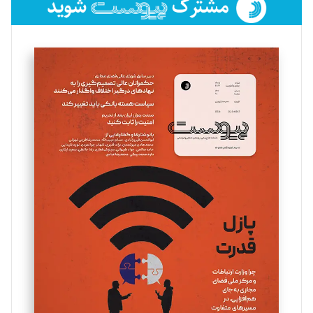
فائزه فتحی رستمی
تحریریه
سروش کرمیان
تحریریه
مینا پاکدل
تحریریه
یسنا امان‌پور
تحریریه
ملینا جعفری
تحریریه