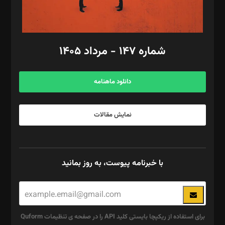
مد‌یر توسعه تجاری: کامبیز برید‌
امور مالی: شاپور رهبری، محمد‌ کاظمی‌نیا
امور اد‌اری: راضیه محمود‌ی
شماره ۱۴۷ - مرداد ۱۴۰۵
مرکز تماس: ۰۲۱۴۲۸۲۴۰۰۰
آگهی و مشترکین: ۰۹۱۹۹۹۹۰۴۵۴
دانلود ماهنامه
نمایش مقالات
با خبرنامه پیوست، به روز بمانید
برای استفاده از ریکپچا بایستی کلید API را در صفحه ی تنظیمات Quform