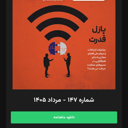
د‌بیر پیوست جهان: مینا پاکدل
د‌بیر تحریریه آنلاین: بابک نقاش
تحریریه‌: مجتبی محمود‌ی، آرش برهمند، یسنا امان‌پور، سروش کرمیان،
مصطفی مسجدی آرانی، ابوالفضل رجبی، زهرا فکرانه، فائزه فتحی
رستمی،مصطفی باستان
ویرایش: نگار استاد‌‌آقا
طراح یونیفرم: مجید توکلی
فیلمبرداری و عکاسی: امیر شفیعی، مانی لطفی زاده
گرافیک و صفحه‌آرایی: سید‌سبحان‌علی ثابت
مد‌یر توسعه تجاری: کامبیز برید‌
امور مالی: شاپور رهبری، محمد‌ کاظمی‌نیا
امور اد‌اری: راضیه محمود‌ی
شماره ۱۴۷ - مرداد ۱۴۰۵
مرکز تماس: ۰۲۱۴۲۸۲۴۰۰۰
آگهی و مشترکین: ۰۹۱۹۹۹۹۰۴۵۴
دانلود ماهنامه