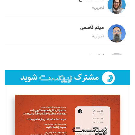
تحریریه
میثم قاسمی
تحریریه
لیلا حنارود
تحریریه
فائزه فتحی رستمی
تحریریه
سروش کرمیان
تحریریه