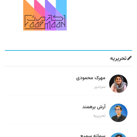
تحریریه
مهرک محمودی
سردبیر
آرش برهمند
تحریریه
سمانه سمیع