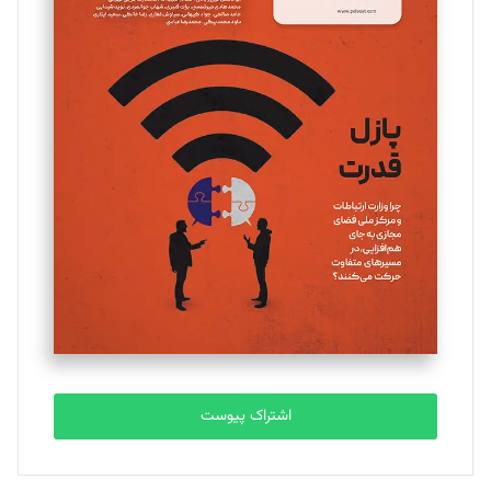
مینا پاکدل
تحریریه
یسنا امان‌پور
تحریریه
ملینا جعفری
تحریریه
مصطفی مسجدی آرانی
تحریریه
اشتراک پیوست
بابک نقاش
تحریریه