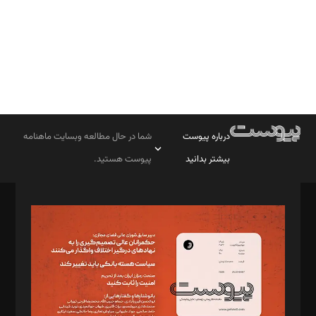
درباره پیوست
شما در حال مطالعه وبسایت ماهنامه
بیشتر بدانید
پیوست هستید.
صاحب امتیاز: موسسه پرسش (پویندگان راز ستاره شمال)
مدیر مسئول: محمدباقر اثنی‌عشری
سردبیر: مهرک محمودی
دبیر تحریریه: میثم قاسمی
د‌بیر ناداستان: سمانه سمیع
د‌بیر خدمت و تجارت: ابوالفضل رجبی
د‌بیر حقوق فناوری: حسام‌الدین ایپکچی