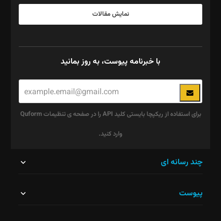
نمایش مقالات
با خبرنامه پیوست، به روز بمانید
برای استفاده از ریکپچا بایستی کلید API را در صفحه ی تنظیمات Quform
وارد کنید.
این
چند رسانه ای
قسمت
پیوست
نباید
خالی