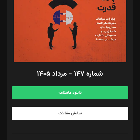
رستمی،مصطفی باستان
ویرایش: نگار استاد‌‌آقا
طراح یونیفرم: مجید توکلی
فیلمبرداری و عکاسی: امیر شفیعی، مانی لطفی زاده
گرافیک و صفحه‌آرایی: سید‌سبحان‌علی ثابت
مد‌یر توسعه تجاری: کامبیز برید‌
امور مالی: شاپور رهبری، محمد‌ کاظمی‌نیا
امور اد‌اری: راضیه محمود‌ی
شماره ۱۴۷ - مرداد ۱۴۰۵
مرکز تماس: ۰۲۱۴۲۸۲۴۰۰۰
آگهی و مشترکین: ۰۹۱۹۹۹۹۰۴۵۴
دانلود ماهنامه
نمایش مقالات