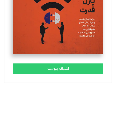
یسنا امان‌پور
تحریریه
ملینا جعفری
تحریریه
مصطفی مسجدی آرانی
تحریریه
اشتراک پیوست
بابک نقاش
تحریریه