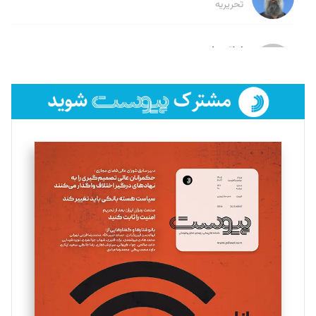
تحریریه
لیلا حنارود
تحریریه
فائزه فتحی رستمی
تحریریه
سروش کرمیان
تحریریه
مینا پاکدل
تحریریه