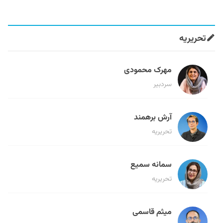
تحریریه
مهرک محمودی
سردبیر
آرش برهمند
تحریریه
سمانه سمیع
تحریریه
میثم قاسمی