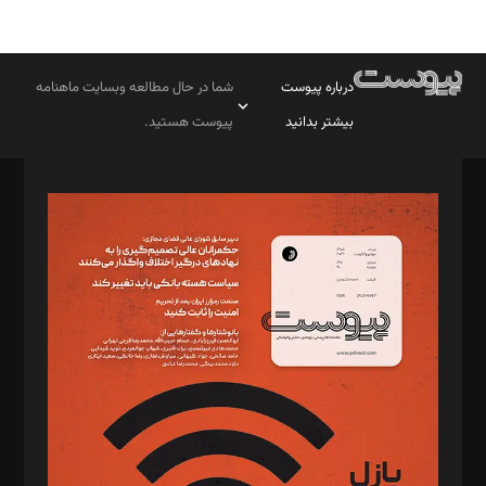
درباره پیوست
شما در حال مطالعه وبسایت ماهنامه
بیشتر بدانید
پیوست هستید.
صاحب امتیاز: موسسه پرسش (پویندگان راز ستاره شمال)
مدیر مسئول: محمدباقر اثنی‌عشری
سردبیر: مهرک محمودی
دبیر تحریریه: میثم قاسمی
د‌بیر ناداستان: سمانه سمیع
د‌بیر خدمت و تجارت: ابوالفضل رجبی
د‌بیر حقوق فناوری: حسام‌الدین ایپکچی
د‌بیر پیوست جهان: مینا پاکدل
د‌بیر تحریریه آنلاین: بابک نقاش
تحریریه‌: مجتبی محمود‌ی، آرش برهمند، یسنا امان‌پور، سروش کرمیان،
مصطفی مسجدی آرانی، ابوالفضل رجبی، زهرا فکرانه، فائزه فتحی