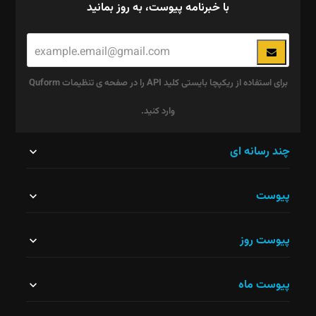
با خبرنامه پیوست، به روز بمانید
برای استفاده از ریکپچا بایستی کلید API را در صفحه ی تنظیمات Quform
وارد کنید.
این
چند رسانه ای
قسمت
پیوست
نباید
خالی
پیوست روز
رها
شود.
پیوست ماه