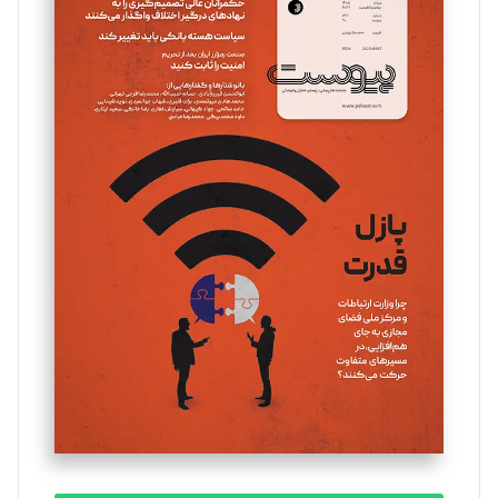
سروش کرمیان
تحریریه
مینا پاکدل
تحریریه
یسنا امان‌پور
تحریریه
ملینا جعفری
تحریریه
مصطفی مسجدی آرانی
تحریریه