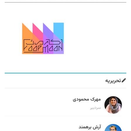
تحریریه
مهرک محمودی
سردبیر
آرش برهمند