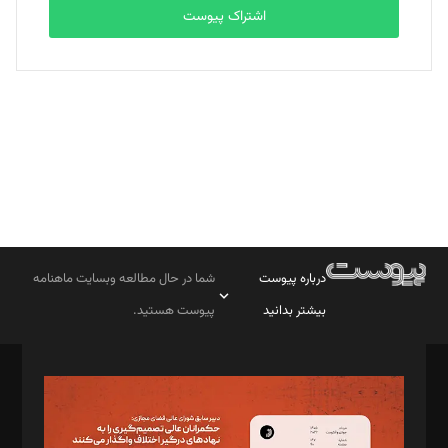
اشتراک پیوست
بابک نقاش
تحریریه
درباره پیوست
شما در حال مطالعه وبسایت ماهنامه
بیشتر بدانید
پیوست هستید.
صاحب امتیاز: موسسه پرسش (پویندگان راز ستاره شمال)
مدیر مسئول: محمدباقر اثنی‌عشری
سردبیر: مهرک محمودی
دبیر تحریریه: میثم قاسمی