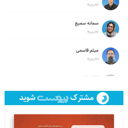
تحریریه
سمانه سمیع
تحریریه
میثم قاسمی
تحریریه
لیلا حنارود
تحریریه
فائزه فتحی رستمی
تحریریه