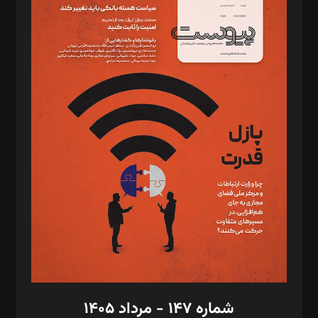
د‌بیر ناداستان: سمانه سمیع
د‌بیر خدمت و تجارت: ابوالفضل رجبی
د‌بیر حقوق فناوری: حسام‌الدین ایپکچی
د‌بیر پیوست جهان: مینا پاکدل
د‌بیر تحریریه آنلاین: بابک نقاش
تحریریه‌: مجتبی محمود‌ی، آرش برهمند، یسنا امان‌پور، سروش کرمیان،
مصطفی مسجدی آرانی، ابوالفضل رجبی، زهرا فکرانه، فائزه فتحی
رستمی،مصطفی باستان
ویرایش: نگار استاد‌‌آقا
طراح یونیفرم: مجید توکلی
فیلمبرداری و عکاسی: امیر شفیعی، مانی لطفی زاده
گرافیک و صفحه‌آرایی: سید‌سبحان‌علی ثابت
مد‌یر توسعه تجاری: کامبیز برید‌
امور مالی: شاپور رهبری، محمد‌ کاظمی‌نیا
امور اد‌اری: راضیه محمود‌ی
شماره ۱۴۷ - مرداد ۱۴۰۵
مرکز تماس: ۰۲۱۴۲۸۲۴۰۰۰