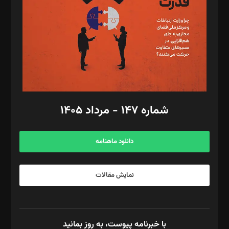
ویرایش: نگار استاد‌‌آقا
طراح یونیفرم: مجید توکلی
فیلمبرداری و عکاسی: امیر شفیعی، مانی لطفی زاده
گرافیک و صفحه‌آرایی: سید‌سبحان‌علی ثابت
مد‌یر توسعه تجاری: کامبیز برید‌
امور مالی: شاپور رهبری، محمد‌ کاظمی‌نیا
امور اد‌اری: راضیه محمود‌ی
شماره ۱۴۷ - مرداد ۱۴۰۵
مرکز تماس: ۰۲۱۴۲۸۲۴۰۰۰
آگهی و مشترکین: ۰۹۱۹۹۹۹۰۴۵۴
دانلود ماهنامه
نمایش مقالات
با خبرنامه پیوست، به روز بمانید