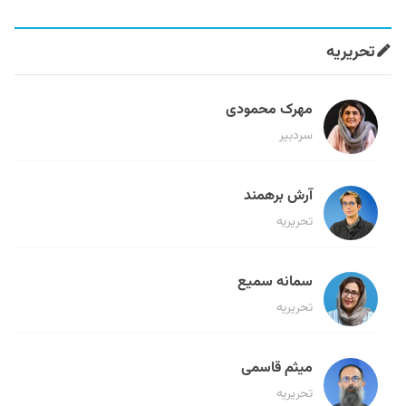
تحریریه
مهرک محمودی
سردبیر
آرش برهمند
تحریریه
سمانه سمیع
تحریریه
میثم قاسمی
تحریریه