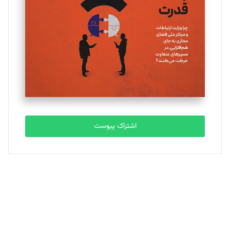
تحریریه
ملینا جعفری
تحریریه
مصطفی مسجدی آرانی
تحریریه
اشتراک پیوست
بابک نقاش
تحریریه