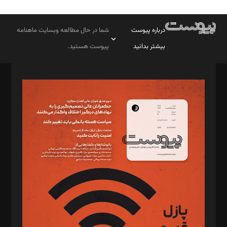
درباره پیوست
شما در حال مطالعه وبسایت ماهنامه
بیشتر بدانید
پیوست هستید.
صاحب امتیاز: موسسه پرسش (پویندگان راز ستاره شمال)
مدیر مسئول: محمدباقر اثنی‌عشری
سردبیر: مهرک محمودی
دبیر تحریریه: میثم قاسمی
د‌بیر ناداستان: سمانه سمیع
د‌بیر خدمت و تجارت: ابوالفضل رجبی
د‌بیر حقوق فناوری: حسام‌الدین ایپکچی
د‌بیر پیوست جهان: مینا پاکدل
د‌بیر تحریریه آنلاین: بابک نقاش
تحریریه‌: مجتبی محمود‌ی، آرش برهمند، یسنا امان‌پور، سروش کرمیان،
مصطفی مسجدی آرانی، ابوالفضل رجبی، زهرا فکرانه، فائزه فتحی
رستمی،مصطفی باستان