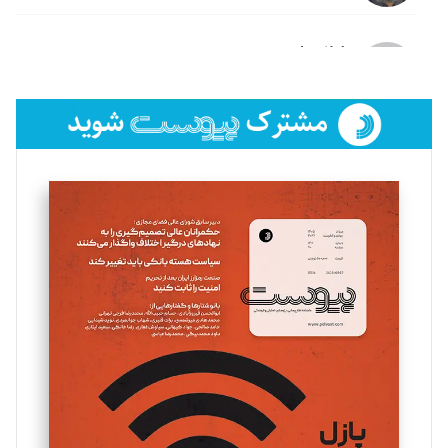
لیلا حنارود
تحریریه
فائزه فتحی رستمی
تحریریه
سروش کرمیان
تحریریه
مینا پاکدل
تحریریه
یسنا امان‌پور