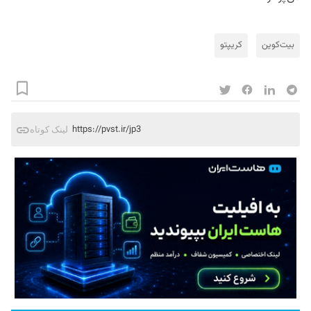
بیت‌کوین
کریپتو
https://pvst.ir/jp3
لینک کوتاه