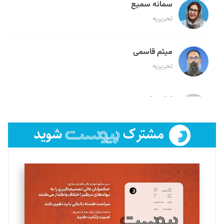
سمانه سمیع
تحریریه
میثم قاسمی
تحریریه
لیلا حنارود
تحریریه
فائزه فتحی رستمی
تحریریه
سروش کرمیان
تحریریه