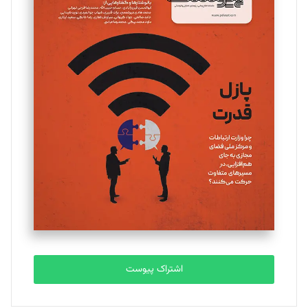
مینا پاکدل
تحریریه
یسنا امان‌پور
تحریریه
ملینا جعفری
تحریریه
مصطفی مسجدی آرانی
تحریریه
اشتراک پیوست
بابک نقاش
تحریریه