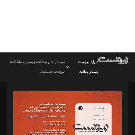
درباره پیوست
شما در حال مطالعه وبسایت ماهنامه
بیشتر بدانید
پیوست هستید.
صاحب امتیاز: موسسه پرسش (پویندگان راز ستاره شمال)
مدیر مسئول: محمدباقر اثنی‌عشری
سردبیر: مهرک محمودی
دبیر تحریریه: میثم قاسمی
د‌بیر ناداستان: سمانه سمیع
د‌بیر خدمت و تجارت: ابوالفضل رجبی