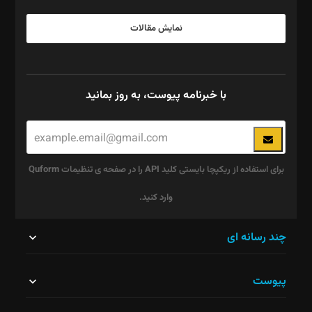
نمایش مقالات
با خبرنامه پیوست، به روز بمانید
برای استفاده از ریکپچا بایستی کلید API را در صفحه ی تنظیمات Quform
وارد کنید.
این
چند رسانه ای
قسمت
پیوست
نباید
خالی