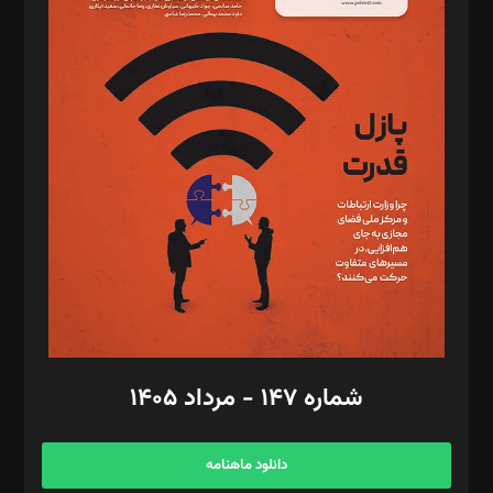
د‌بیر حقوق فناوری: حسام‌الدین ایپکچی
د‌بیر پیوست جهان: مینا پاکدل
د‌بیر تحریریه آنلاین: بابک نقاش
تحریریه‌: مجتبی محمود‌ی، آرش برهمند، یسنا امان‌پور، سروش کرمیان،
مصطفی مسجدی آرانی، ابوالفضل رجبی، زهرا فکرانه، فائزه فتحی
رستمی،مصطفی باستان
ویرایش: نگار استاد‌‌آقا
طراح یونیفرم: مجید توکلی
فیلمبرداری و عکاسی: امیر شفیعی، مانی لطفی زاده
گرافیک و صفحه‌آرایی: سید‌سبحان‌علی ثابت
مد‌یر توسعه تجاری: کامبیز برید‌
امور مالی: شاپور رهبری، محمد‌ کاظمی‌نیا
امور اد‌اری: راضیه محمود‌ی
شماره ۱۴۷ - مرداد ۱۴۰۵
مرکز تماس: ۰۲۱۴۲۸۲۴۰۰۰
آگهی و مشترکین: ۰۹۱۹۹۹۹۰۴۵۴
دانلود ماهنامه