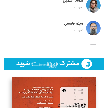
سمانه سمیع
تحریریه
میثم قاسمی
تحریریه
لیلا حنارود
تحریریه
فائزه فتحی رستمی
تحریریه
سروش کرمیان
تحریریه