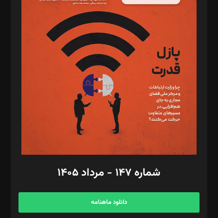
د‌بیر پیوست جهان: مینا پاکدل
د‌بیر تحریریه آنلاین: بابک نقاش
تحریریه‌: مجتبی محمود‌ی، آرش برهمند، یسنا امان‌پور، سروش کرمیان،
مصطفی مسجدی آرانی، ابوالفضل رجبی، زهرا فکرانه، فائزه فتحی
رستمی،مصطفی باستان
ویرایش: نگار استاد‌‌آقا
طراح یونیفرم: مجید توکلی
فیلمبرداری و عکاسی: امیر شفیعی، مانی لطفی زاده
گرافیک و صفحه‌آرایی: سید‌سبحان‌علی ثابت
مد‌یر توسعه تجاری: کامبیز برید‌
امور مالی: شاپور رهبری، محمد‌ کاظمی‌نیا
امور اد‌اری: راضیه محمود‌ی
شماره ۱۴۷ - مرداد ۱۴۰۵
مرکز تماس: ۰۲۱۴۲۸۲۴۰۰۰
آگهی و مشترکین: ۰۹۱۹۹۹۹۰۴۵۴
دانلود ماهنامه