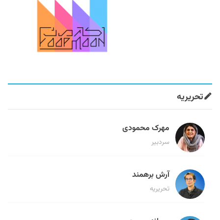
تحریریه
مهرک محمودی
سردبیر
آرش برهمند
تحریریه