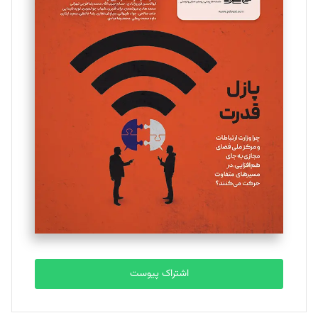
مینا پاکدل
تحریریه
یسنا امان‌پور
تحریریه
ملینا جعفری
تحریریه
مصطفی مسجدی آرانی
تحریریه
اشتراک پیوست
بابک نقاش
تحریریه