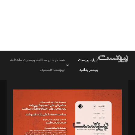
درباره پیوست
شما در حال مطالعه وبسایت ماهنامه
بیشتر بدانید
پیوست هستید.
صاحب امتیاز: موسسه پرسش (پویندگان راز ستاره شمال)
مدیر مسئول: محمدباقر اثنی‌عشری
سردبیر: مهرک محمودی
دبیر تحریریه: میثم قاسمی
د‌بیر ناداستان: سمانه سمیع
د‌بیر خدمت و تجارت: ابوالفضل رجبی
د‌بیر حقوق فناوری: حسام‌الدین ایپکچی