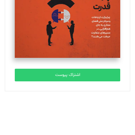
تحریریه
ملینا جعفری
تحریریه
مصطفی مسجدی آرانی
تحریریه
اشتراک پیوست
بابک نقاش
تحریریه