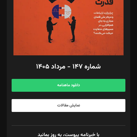
رستمی،مصطفی باستان
ویرایش: نگار استاد‌‌آقا
طراح یونیفرم: مجید توکلی
فیلمبرداری و عکاسی: امیر شفیعی، مانی لطفی زاده
گرافیک و صفحه‌آرایی: سید‌سبحان‌علی ثابت
مد‌یر توسعه تجاری: کامبیز برید‌
امور مالی: شاپور رهبری، محمد‌ کاظمی‌نیا
امور اد‌اری: راضیه محمود‌ی
شماره ۱۴۷ - مرداد ۱۴۰۵
مرکز تماس: ۰۲۱۴۲۸۲۴۰۰۰
آگهی و مشترکین: ۰۹۱۹۹۹۹۰۴۵۴
دانلود ماهنامه
نمایش مقالات
با خبرنامه پیوست، به روز بمانید