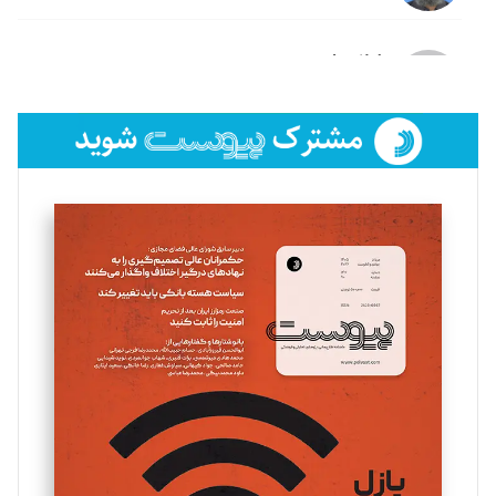
لیلا حنارود
تحریریه
فائزه فتحی رستمی
تحریریه
سروش کرمیان
تحریریه
مینا پاکدل
تحریریه
یسنا امان‌پور