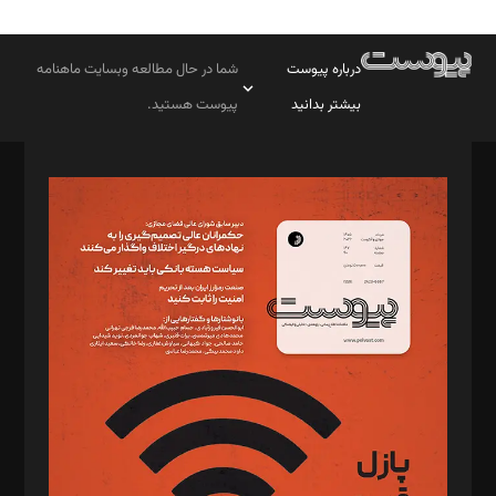
درباره پیوست
شما در حال مطالعه وبسایت ماهنامه
بیشتر بدانید
پیوست هستید.
صاحب امتیاز: موسسه پرسش (پویندگان راز ستاره شمال)
مدیر مسئول: محمدباقر اثنی‌عشری
سردبیر: مهرک محمودی
دبیر تحریریه: میثم قاسمی
د‌بیر ناداستان: سمانه سمیع
د‌بیر خدمت و تجارت: ابوالفضل رجبی
د‌بیر حقوق فناوری: حسام‌الدین ایپکچی
د‌بیر پیوست جهان: مینا پاکدل
د‌بیر تحریریه آنلاین: بابک نقاش
تحریریه‌: مجتبی محمود‌ی، آرش برهمند، یسنا امان‌پور، سروش کرمیان،
مصطفی مسجدی آرانی، ابوالفضل رجبی، زهرا فکرانه، فائزه فتحی