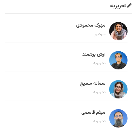
تحریریه
مهرک محمودی
سردبیر
آرش برهمند
تحریریه
سمانه سمیع
تحریریه
میثم قاسمی
تحریریه