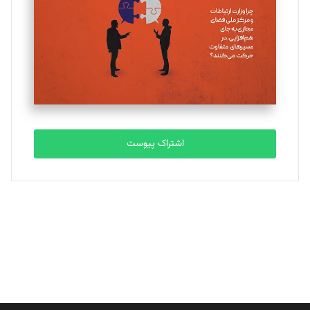
ملینا جعفری
تحریریه
مصطفی مسجدی آرانی
تحریریه
اشتراک پیوست
بابک نقاش
تحریریه