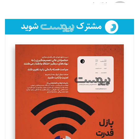
لیلا حنارود
تحریریه
فائزه فتحی رستمی
تحریریه
سروش کرمیان
تحریریه
مینا پاکدل
تحریریه
یسنا امان‌پور
تحریریه