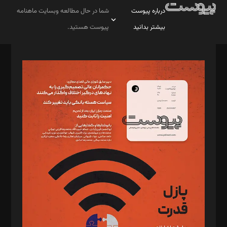
درباره پیوست
شما در حال مطالعه وبسایت ماهنامه
بیشتر بدانید
پیوست هستید.
صاحب امتیاز: موسسه پرسش (پویندگان راز ستاره شمال)
مدیر مسئول: محمدباقر اثنی‌عشری
سردبیر: مهرک محمودی
دبیر تحریریه: میثم قاسمی
د‌بیر ناداستان: سمانه سمیع
د‌بیر خدمت و تجارت: ابوالفضل رجبی
د‌بیر حقوق فناوری: حسام‌الدین ایپکچی
د‌بیر پیوست جهان: مینا پاکدل
د‌بیر تحریریه آنلاین: بابک نقاش
تحریریه‌: مجتبی محمود‌ی، آرش برهمند، یسنا امان‌پور، سروش کرمیان،
مصطفی مسجدی آرانی، ابوالفضل رجبی، زهرا فکرانه، فائزه فتحی
رستمی،مصطفی باستان
ویرایش: نگار استاد‌‌آقا