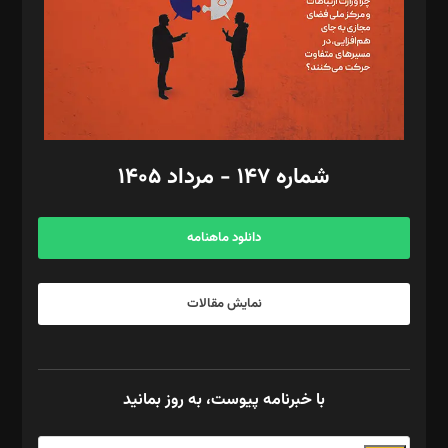
طراح یونیفرم: مجید توکلی
فیلمبرداری و عکاسی: امیر شفیعی، مانی لطفی زاده
گرافیک و صفحه‌آرایی: سید‌سبحان‌علی ثابت
مد‌یر توسعه تجاری: کامبیز برید‌
امور مالی: شاپور رهبری، محمد‌ کاظمی‌نیا
امور اد‌اری: راضیه محمود‌ی
شماره ۱۴۷ - مرداد ۱۴۰۵
مرکز تماس: ۰۲۱۴۲۸۲۴۰۰۰
آگهی و مشترکین: ۰۹۱۹۹۹۹۰۴۵۴
دانلود ماهنامه
نمایش مقالات
با خبرنامه پیوست، به روز بمانید