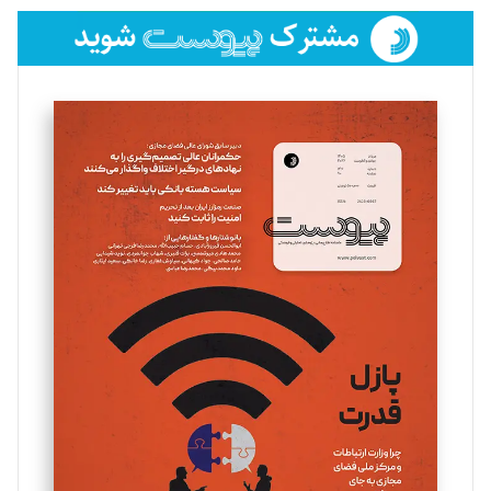
فائزه فتحی رستمی
تحریریه
سروش کرمیان
تحریریه
مینا پاکدل
تحریریه
یسنا امان‌پور
تحریریه
ملینا جعفری