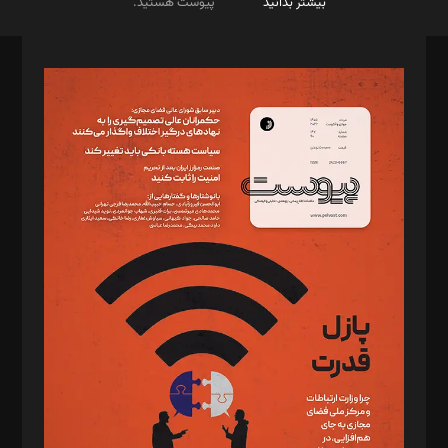
بیشتر بدانید
پیوست هستید.
صاحب امتیاز: موسسه پرسش (پویندگان راز ستاره شمال)
مدیر مسئول: محمدباقر اثنی‌عشری
سردبیر: مهرک محمودی
دبیر تحریریه: میثم قاسمی
د‌بیر ناداستان: سمانه سمیع
د‌بیر خدمت و تجارت: ابوالفضل رجبی
د‌بیر حقوق فناوری: حسام‌الدین ایپکچی
د‌بیر پیوست جهان: مینا پاکدل
د‌بیر تحریریه آنلاین: بابک نقاش
تحریریه‌: مجتبی محمود‌ی، آرش برهمند، یسنا امان‌پور، سروش کرمیان،
مصطفی مسجدی آرانی، ابوالفضل رجبی، زهرا فکرانه، فائزه فتحی
رستمی،مصطفی باستان
ویرایش: نگار استاد‌‌آقا
طراح یونیفرم: مجید توکلی
فیلمبرداری و عکاسی: امیر شفیعی، مانی لطفی زاده