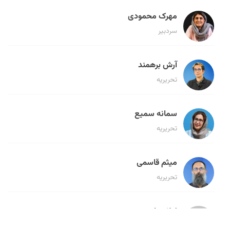
مهرک محمودی
سردبیر
آرش برهمند
تحریریه
سمانه سمیع
تحریریه
میثم قاسمی
تحریریه
لیلا حنارود
تحریریه