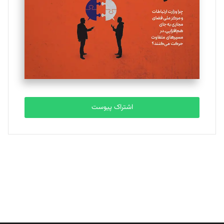
ملینا جعفری
تحریریه
مصطفی مسجدی آرانی
تحریریه
اشتراک پیوست
بابک نقاش
تحریریه