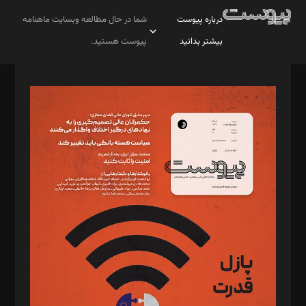
درباره پیوست
شما در حال مطالعه وبسایت ماهنامه
بیشتر بدانید
پیوست هستید.
صاحب امتیاز: موسسه پرسش (پویندگان راز ستاره شمال)
مدیر مسئول: محمدباقر اثنی‌عشری
سردبیر: مهرک محمودی
دبیر تحریریه: میثم قاسمی
د‌بیر ناداستان: سمانه سمیع
د‌بیر خدمت و تجارت: ابوالفضل رجبی
د‌بیر حقوق فناوری: حسام‌الدین ایپکچی
د‌بیر پیوست جهان: مینا پاکدل
د‌بیر تحریریه آنلاین: بابک نقاش
تحریریه‌: مجتبی محمود‌ی، آرش برهمند، یسنا امان‌پور، سروش کرمیان،
مصطفی مسجدی آرانی، ابوالفضل رجبی، زهرا فکرانه، فائزه فتحی
رستمی،مصطفی باستان
ویرایش: نگار استاد‌‌آقا