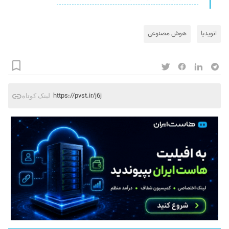
انویدیا
هوش مصنوعی
https://pvst.ir/j6j
لینک کوتاه