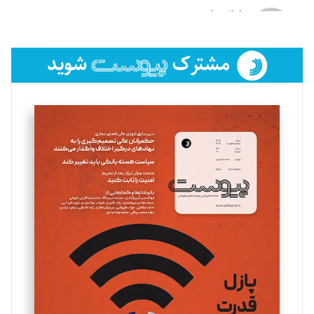
لیلا حنارود
تحریریه
فائزه فتحی رستمی
تحریریه
سروش کرمیان
تحریریه
مینا پاکدل
تحریریه
یسنا امان‌پور
تحریریه