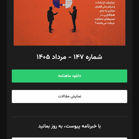
طراح یونیفرم: مجید توکلی
فیلمبرداری و عکاسی: امیر شفیعی، مانی لطفی زاده
گرافیک و صفحه‌آرایی: سید‌سبحان‌علی ثابت
مد‌یر توسعه تجاری: کامبیز برید‌
امور مالی: شاپور رهبری، محمد‌ کاظمی‌نیا
امور اد‌اری: راضیه محمود‌ی
شماره ۱۴۷ - مرداد ۱۴۰۵
مرکز تماس: ۰۲۱۴۲۸۲۴۰۰۰
آگهی و مشترکین: ۰۹۱۹۹۹۹۰۴۵۴
دانلود ماهنامه
نمایش مقالات
با خبرنامه پیوست، به روز بمانید