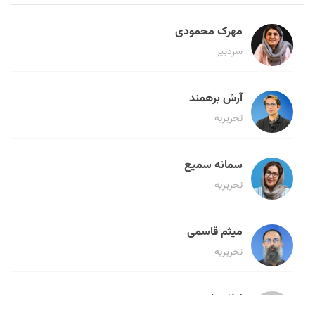
مهرک محمودی
سردبیر
آرش برهمند
تحریریه
سمانه سمیع
تحریریه
میثم قاسمی
تحریریه
لیلا حنارود