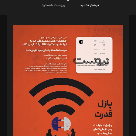
بیشتر بدانید
پیوست هستید.
صاحب امتیاز: موسسه پرسش (پویندگان راز ستاره شمال)
مدیر مسئول: محمدباقر اثنی‌عشری
سردبیر: مهرک محمودی
دبیر تحریریه: میثم قاسمی
د‌بیر ناداستان: سمانه سمیع
د‌بیر خدمت و تجارت: ابوالفضل رجبی
د‌بیر حقوق فناوری: حسام‌الدین ایپکچی
د‌بیر پیوست جهان: مینا پاکدل
د‌بیر تحریریه آنلاین: بابک نقاش
تحریریه‌: مجتبی محمود‌ی، آرش برهمند، یسنا امان‌پور، سروش کرمیان،
مصطفی مسجدی آرانی، ابوالفضل رجبی، زهرا فکرانه، فائزه فتحی
رستمی،مصطفی باستان
ویرایش: نگار استاد‌‌آقا
طراح یونیفرم: مجید توکلی