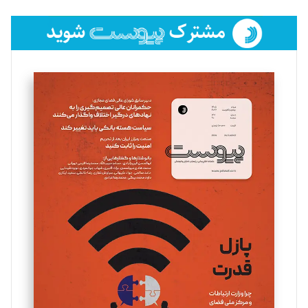
تحریریه
فائزه فتحی رستمی
تحریریه
سروش کرمیان
تحریریه
مینا پاکدل
تحریریه
یسنا امان‌پور
تحریریه