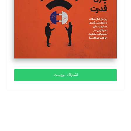
تحریریه
ملینا جعفری
تحریریه
مصطفی مسجدی آرانی
تحریریه
اشتراک پیوست
بابک نقاش
تحریریه