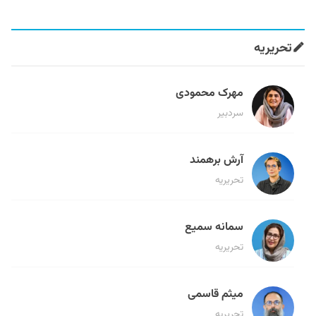
تحریریه
مهرک محمودی
سردبیر
آرش برهمند
تحریریه
سمانه سمیع
تحریریه
میثم قاسمی
تحریریه