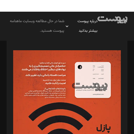
درباره پیوست
شما در حال مطالعه وبسایت ماهنامه
بیشتر بدانید
پیوست هستید.
صاحب امتیاز: موسسه پرسش (پویندگان راز ستاره شمال)
مدیر مسئول: محمدباقر اثنی‌عشری
سردبیر: مهرک محمودی
دبیر تحریریه: میثم قاسمی
د‌بیر ناداستان: سمانه سمیع
د‌بیر خدمت و تجارت: ابوالفضل رجبی
د‌بیر حقوق فناوری: حسام‌الدین ایپکچی
د‌بیر پیوست جهان: مینا پاکدل
د‌بیر تحریریه آنلاین: بابک نقاش
تحریریه‌: مجتبی محمود‌ی، آرش برهمند، یسنا امان‌پور، سروش کرمیان،
مصطفی مسجدی آرانی، ابوالفضل رجبی، زهرا فکرانه، فائزه فتحی