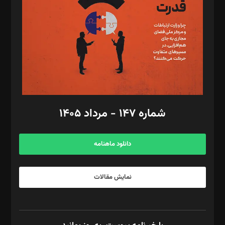
رستمی،مصطفی باستان
ویرایش: نگار استاد‌‌آقا
طراح یونیفرم: مجید توکلی
فیلمبرداری و عکاسی: امیر شفیعی، مانی لطفی زاده
گرافیک و صفحه‌آرایی: سید‌سبحان‌علی ثابت
مد‌یر توسعه تجاری: کامبیز برید‌
امور مالی: شاپور رهبری، محمد‌ کاظمی‌نیا
امور اد‌اری: راضیه محمود‌ی
شماره ۱۴۷ - مرداد ۱۴۰۵
مرکز تماس: ۰۲۱۴۲۸۲۴۰۰۰
آگهی و مشترکین: ۰۹۱۹۹۹۹۰۴۵۴
دانلود ماهنامه
نمایش مقالات