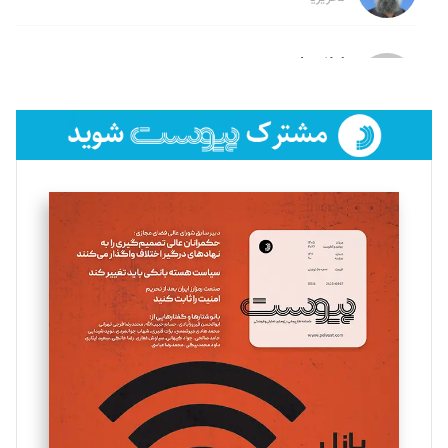
لیلا حنارود
تحریریه
فائزه فتحی رستمی
تحریریه
سروش کرمیان
تحریریه
مینا پاکدل
تحریریه
یسنا امان‌پور