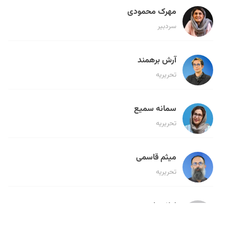
مهرک محمودی
سردبیر
آرش برهمند
تحریریه
سمانه سمیع
تحریریه
میثم قاسمی
تحریریه
لیلا حنارود
تحریریه