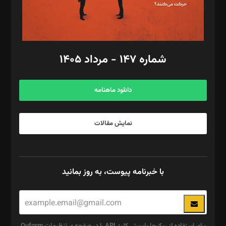
گرافیک و صفحه‌آرایی: سید‌سبحان‌علی ثابت
مد‌یر توسعه تجاری: کامبیز برید‌
امور مالی: شاپور رهبری، محمد‌ کاظمی‌نیا
امور اد‌اری: راضیه محمود‌ی
شماره ۱۴۷ - مرداد ۱۴۰۵
مرکز تماس: ۰۲۱۴۲۸۲۴۰۰۰
آگهی و مشترکین: ۰۹۱۹۹۹۹۰۴۵۴
دانلود ماهنامه
نمایش مقالات
با خبرنامه پیوست، به روز بمانید
برای استفاده از ریکپچا بایستی کلید API را در صفحه ی تنظیمات Quform