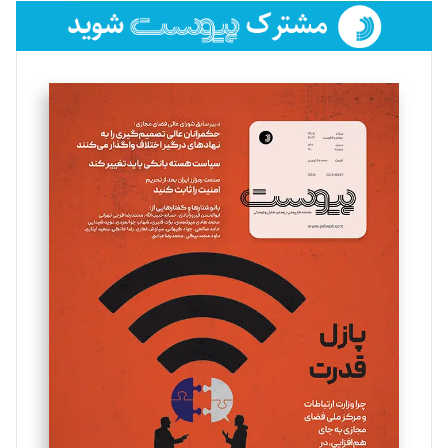
فائزه فتحی رستمی
تحریریه
سروش کرمیان
تحریریه
مینا پاکدل
تحریریه
یسنا امان‌پور
تحریریه
ملینا جعفری