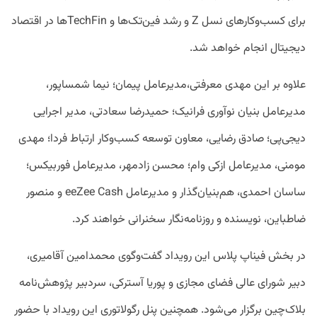
برای کسب‌وکارهای نسل Z و رشد فین‌تک‌ها و TechFinها در اقتصاد
دیجیتال انجام خواهد شد.
علاوه بر این مهدی معرفتی،‌مدیرعامل پیمان؛ نیما شمساپور،
مدیرعامل بنیان نوآوری فرانیک؛ حمیدرضا سعادتی، مدیر اجرایی
دیجی‌پی؛ صادق رضایی، معاون توسعه کسب‌وکار ارتباط فردا؛ مهدی
مومنی، مدیرعامل ازکی وام؛ محسن زادمهر، مدیرعامل فوربیکس؛
ساسان احمدی، هم‌بنیان‌گذار و مدیرعامل eeZee Cash و منصور
ضاطباین، نویسنده و روزنامه‌نگار سخنرانی خواهند کرد.
در بخش فیناپ پلاس این رویداد گفت‌وگوی محمدامین آقامیری،
دبیر شورای عالی فضای مجازی و پوریا آسترکی، سردبیر پژوهش‌نامه
بلاک‌چین برگزار می‌شود. همچنین پنل رگولاتوری این رویداد با حضور