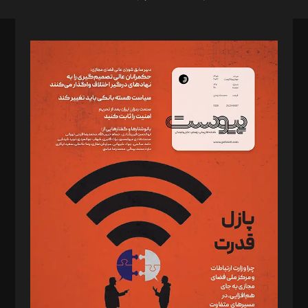
صاحب امتیاز: موسسه پرسش (پویندگان راز ستاره شمال)
مدیر مسئول: محمدباقر اثنی‌عشری
سردبیر: مهرک محمودی
دبیر تحریریه: میثم قاسمی
د‌بیر ناداستان: سمانه سمیع
د‌بیر خدمت و تجارت: ابوالفضل رجبی
د‌بیر حقوق فناوری: حسام‌الدین ایپکچی
د‌بیر پیوست جهان: مینا پاکدل
د‌بیر تحریریه آنلاین: بابک نقاش
تحریریه‌: مجتبی محمود‌ی، آرش برهمند، یسنا امان‌پور، سروش کرمیان،
مصطفی مسجدی آرانی، ابوالفضل رجبی، زهرا فکرانه، فائزه فتحی
رستمی،مصطفی باستان
ویرایش: نگار استاد‌‌آقا
طراح یونیفرم: مجید توکلی
فیلمبرداری و عکاسی: امیر شفیعی، مانی لطفی زاده