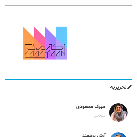
تحریریه
مهرک محمودی
سردبیر
آرش برهمند