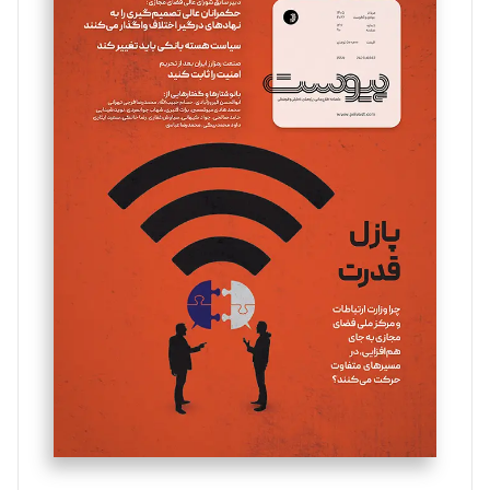
سروش کرمیان
تحریریه
مینا پاکدل
تحریریه
یسنا امان‌پور
تحریریه
ملینا جعفری
تحریریه
مصطفی مسجدی آرانی
تحریریه