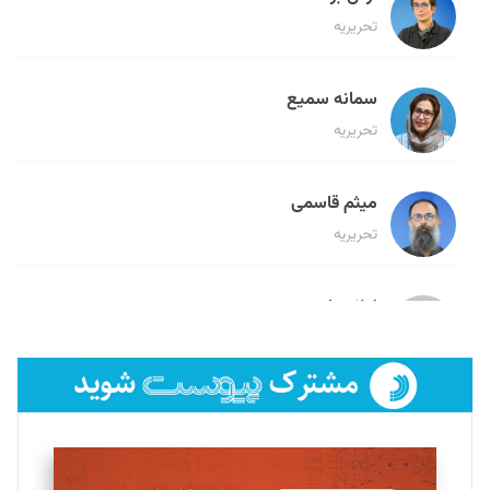
تحریریه
سمانه سمیع
تحریریه
میثم قاسمی
تحریریه
لیلا حنارود
تحریریه
فائزه فتحی رستمی
تحریریه