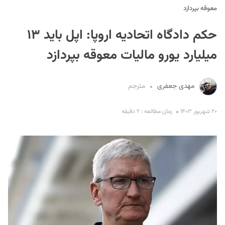
معوقه بپردازد
حکم دادگاه اتحادیه اروپا: اپل باید ۱۳
میلیارد یورو مالیات معوقه بپردازد
مهدی جعفری
مترجم
S
۲۰ شهریور ۱۴۰۳
زمان مطالعه : ۲ دقیقه