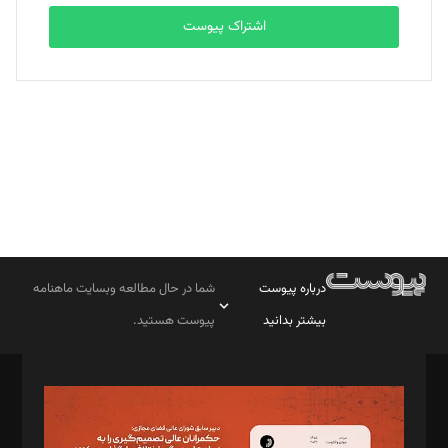
اشتراک پیوست
بابک نقاش
تحریریه
درباره پیوست
شما در حال مطالعه وبسایت ماهنامه
بیشتر بدانید
پیوست هستید.
صاحب امتیاز: موسسه پرسش (پویندگان راز ستاره شمال)
مدیر مسئول: محمدباقر اثنی‌عشری
سردبیر: مهرک محمودی