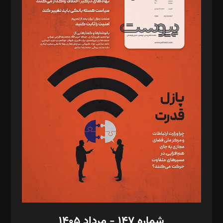
دبیر تحریریه: میثم قاسمی
د‌بیر ناداستان: سمانه سمیع
د‌بیر خدمت و تجارت: ابوالفضل رجبی
د‌بیر حقوق فناوری: حسام‌الدین ایپکچی
د‌بیر پیوست جهان: مینا پاکدل
د‌بیر تحریریه آنلاین: بابک نقاش
تحریریه‌: مجتبی محمود‌ی، آرش برهمند، یسنا امان‌پور، سروش کرمیان،
مصطفی مسجدی آرانی، ابوالفضل رجبی، زهرا فکرانه، فائزه فتحی
رستمی،مصطفی باستان
ویرایش: نگار استاد‌‌آقا
طراح یونیفرم: مجید توکلی
فیلمبرداری و عکاسی: امیر شفیعی، مانی لطفی زاده
گرافیک و صفحه‌آرایی: سید‌سبحان‌علی ثابت
مد‌یر توسعه تجاری: کامبیز برید‌
امور مالی: شاپور رهبری، محمد‌ کاظمی‌نیا
امور اد‌اری: راضیه محمود‌ی
شماره ۱۴۷ - مرداد ۱۴۰۵