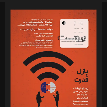
صاحب امتیاز: موسسه پرسش (پویندگان راز ستاره شمال)
مدیر مسئول: محمدباقر اثنی‌عشری
سردبیر: مهرک محمودی
دبیر تحریریه: میثم قاسمی
د‌بیر ناداستان: سمانه سمیع
د‌بیر خدمت و تجارت: ابوالفضل رجبی
د‌بیر حقوق فناوری: حسام‌الدین ایپکچی
د‌بیر پیوست جهان: مینا پاکدل
د‌بیر تحریریه آنلاین: بابک نقاش
تحریریه‌: مجتبی محمود‌ی، آرش برهمند، یسنا امان‌پور، سروش کرمیان،
مصطفی مسجدی آرانی، ابوالفضل رجبی، زهرا فکرانه، فائزه فتحی
رستمی،مصطفی باستان
ویرایش: نگار استاد‌‌آقا
طراح یونیفرم: مجید توکلی
فیلمبرداری و عکاسی: امیر شفیعی، مانی لطفی زاده
گرافیک و صفحه‌آرایی: سید‌سبحان‌علی ثابت