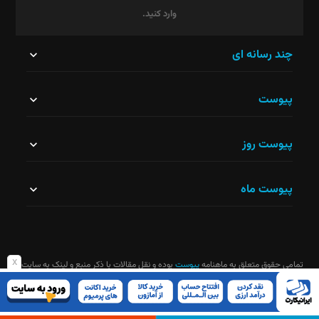
وارد کنید.
این
چند رسانه ای
قسمت
پیوست
نباید
خالی
پیوست روز
رها
شود.
پیوست ماه
x
تمامی حقوق متعلق به ماهنامه
پیوست
بوده و نقل مقالات با ذکر منبع و لینک به سایت
ماهنامه آزاد است