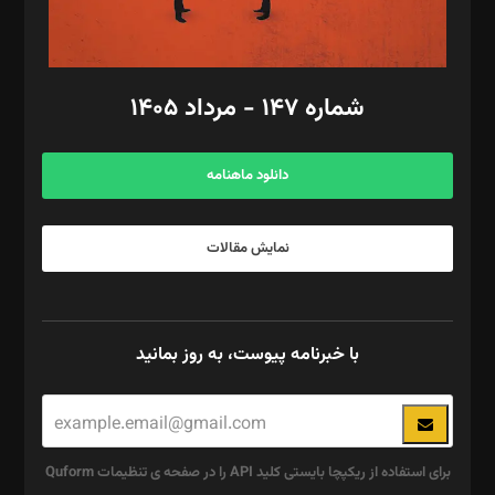
مد‌یر توسعه تجاری: کامبیز برید‌
امور مالی: شاپور رهبری، محمد‌ کاظمی‌نیا
امور اد‌اری: راضیه محمود‌ی
شماره ۱۴۷ - مرداد ۱۴۰۵
مرکز تماس: ۰۲۱۴۲۸۲۴۰۰۰
آگهی و مشترکین: ۰۹۱۹۹۹۹۰۴۵۴
دانلود ماهنامه
نمایش مقالات
با خبرنامه پیوست، به روز بمانید
برای استفاده از ریکپچا بایستی کلید API را در صفحه ی تنظیمات Quform