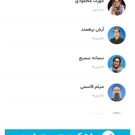
مهرک محمودی
سردبیر
آرش برهمند
تحریریه
سمانه سمیع
تحریریه
میثم قاسمی
تحریریه
لیلا حنارود
تحریریه