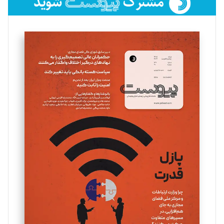
فائزه فتحی رستمی
تحریریه
سروش کرمیان
تحریریه
مینا پاکدل
تحریریه
یسنا امان‌پور
تحریریه
ملینا جعفری
تحریریه