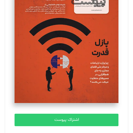
مینا پاکدل
تحریریه
یسنا امان‌پور
تحریریه
ملینا جعفری
تحریریه
مصطفی مسجدی آرانی
تحریریه
اشتراک پیوست
بابک نقاش