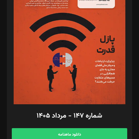
د‌بیر حقوق فناوری: حسام‌الدین ایپکچی
د‌بیر پیوست جهان: مینا پاکدل
د‌بیر تحریریه آنلاین: بابک نقاش
تحریریه‌: مجتبی محمود‌ی، آرش برهمند، یسنا امان‌پور، سروش کرمیان،
مصطفی مسجدی آرانی، ابوالفضل رجبی، زهرا فکرانه، فائزه فتحی
رستمی،مصطفی باستان
ویرایش: نگار استاد‌‌آقا
طراح یونیفرم: مجید توکلی
فیلمبرداری و عکاسی: امیر شفیعی، مانی لطفی زاده
گرافیک و صفحه‌آرایی: سید‌سبحان‌علی ثابت
مد‌یر توسعه تجاری: کامبیز برید‌
امور مالی: شاپور رهبری، محمد‌ کاظمی‌نیا
امور اد‌اری: راضیه محمود‌ی
شماره ۱۴۷ - مرداد ۱۴۰۵
مرکز تماس: ۰۲۱۴۲۸۲۴۰۰۰
آگهی و مشترکین: ۰۹۱۹۹۹۹۰۴۵۴
دانلود ماهنامه