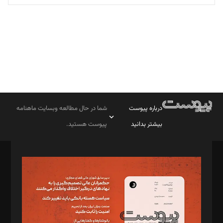
تحریریه
درباره پیوست
شما در حال مطالعه وبسایت ماهنامه
بیشتر بدانید
پیوست هستید.
صاحب امتیاز: موسسه پرسش (پویندگان راز ستاره شمال)
مدیر مسئول: محمدباقر اثنی‌عشری
سردبیر: مهرک محمودی
دبیر تحریریه: میثم قاسمی
د‌بیر ناداستان: سمانه سمیع
د‌بیر خدمت و تجارت: ابوالفضل رجبی