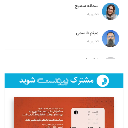
سمانه سمیع
تحریریه
میثم قاسمی
تحریریه
لیلا حنارود
تحریریه
فائزه فتحی رستمی
تحریریه
سروش کرمیان
تحریریه