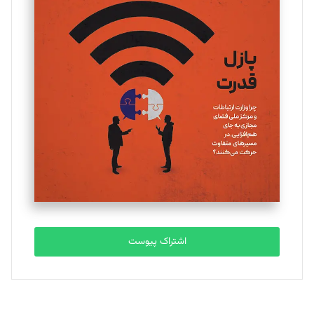
تحریریه
یسنا امان‌پور
تحریریه
ملینا جعفری
تحریریه
مصطفی مسجدی آرانی
تحریریه
اشتراک پیوست
بابک نقاش
تحریریه