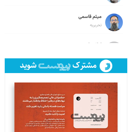
میثم قاسمی
تحریریه
لیلا حنارود
تحریریه
فائزه فتحی رستمی
تحریریه
سروش کرمیان
تحریریه
مینا پاکدل