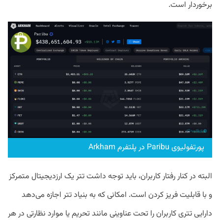
برخوردار است.
پورتفولیوی Paribu در پلتفرم Arkham
البته در کنار رفتار کاربران، باید توجه داشت تتر یک ارزدیجیتال متمرکز
و با قابلیت فریز کردن است. امکانی که به بنیاد تتر اجازه می‌دهد
دارایی تتری کاربران را تحت عناوینی مانند تحریم یا موارد نظارتی در هر