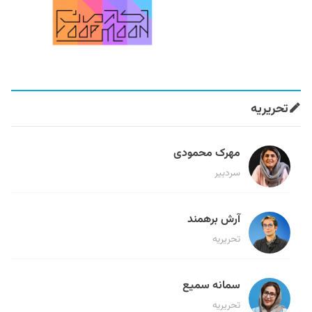
تحریریه
مهرک محمودی
سردبیر
آرش برهمند
تحریریه
سمانه سمیع
تحریریه