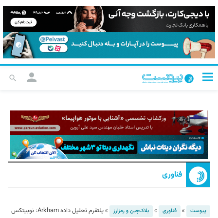
فناوری
»
»
»
پلتفرم تحلیل داده Arkham: نوبیتکس
پیوست
فناوری
بلاک‌چین و رمزارز