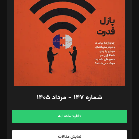
د‌بیر تحریریه آنلاین: بابک نقاش
تحریریه‌: مجتبی محمود‌ی، آرش برهمند، یسنا امان‌پور، سروش کرمیان،
مصطفی مسجدی آرانی، ابوالفضل رجبی، زهرا فکرانه، فائزه فتحی
رستمی،مصطفی باستان
ویرایش: نگار استاد‌‌آقا
طراح یونیفرم: مجید توکلی
فیلمبرداری و عکاسی: امیر شفیعی، مانی لطفی زاده
گرافیک و صفحه‌آرایی: سید‌سبحان‌علی ثابت
مد‌یر توسعه تجاری: کامبیز برید‌
امور مالی: شاپور رهبری، محمد‌ کاظمی‌نیا
امور اد‌اری: راضیه محمود‌ی
شماره ۱۴۷ - مرداد ۱۴۰۵
مرکز تماس: ۰۲۱۴۲۸۲۴۰۰۰
آگهی و مشترکین: ۰۹۱۹۹۹۹۰۴۵۴
دانلود ماهنامه
نمایش مقالات