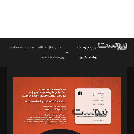
درباره پیوست
شما در حال مطالعه وبسایت ماهنامه
بیشتر بدانید
پیوست هستید.
صاحب امتیاز: موسسه پرسش (پویندگان راز ستاره شمال)
مدیر مسئول: محمدباقر اثنی‌عشری
سردبیر: مهرک محمودی
دبیر تحریریه: میثم قاسمی
د‌بیر ناداستان: سمانه سمیع
د‌بیر خدمت و تجارت: ابوالفضل رجبی
د‌بیر حقوق فناوری: حسام‌الدین ایپکچی
د‌بیر پیوست جهان: مینا پاکدل