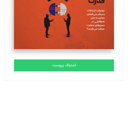
ملینا جعفری
تحریریه
مصطفی مسجدی آرانی
تحریریه
اشتراک پیوست
بابک نقاش
تحریریه