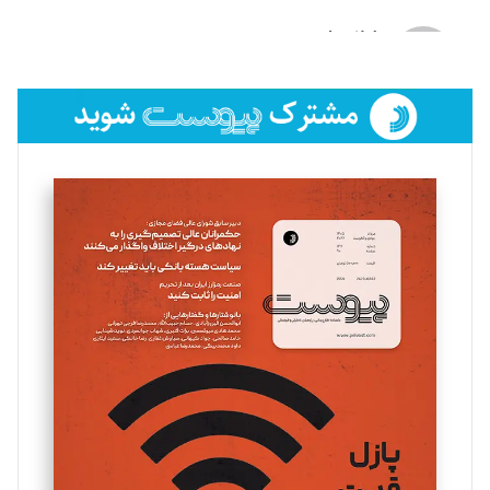
لیلا حنارود
تحریریه
فائزه فتحی رستمی
تحریریه
سروش کرمیان
تحریریه
مینا پاکدل
تحریریه
یسنا امان‌پور
تحریریه