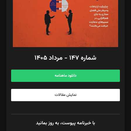
ویرایش: نگار استاد‌‌آقا
طراح یونیفرم: مجید توکلی
فیلمبرداری و عکاسی: امیر شفیعی، مانی لطفی زاده
گرافیک و صفحه‌آرایی: سید‌سبحان‌علی ثابت
مد‌یر توسعه تجاری: کامبیز برید‌
امور مالی: شاپور رهبری، محمد‌ کاظمی‌نیا
امور اد‌اری: راضیه محمود‌ی
شماره ۱۴۷ - مرداد ۱۴۰۵
مرکز تماس: ۰۲۱۴۲۸۲۴۰۰۰
آگهی و مشترکین: ۰۹۱۹۹۹۹۰۴۵۴
دانلود ماهنامه
نمایش مقالات
با خبرنامه پیوست، به روز بمانید