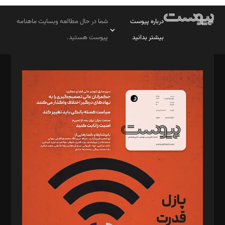
درباره پیوست
شما در حال مطالعه وبسایت ماهنامه
بیشتر بدانید
پیوست هستید.
صاحب امتیاز: موسسه پرسش (پویندگان راز ستاره شمال)
مدیر مسئول: محمدباقر اثنی‌عشری
سردبیر: مهرک محمودی
دبیر تحریریه: میثم قاسمی
د‌بیر ناداستان: سمانه سمیع
د‌بیر خدمت و تجارت: ابوالفضل رجبی
د‌بیر حقوق فناوری: حسام‌الدین ایپکچی
د‌بیر پیوست جهان: مینا پاکدل
د‌بیر تحریریه آنلاین: بابک نقاش
تحریریه‌: مجتبی محمود‌ی، آرش برهمند، یسنا امان‌پور، سروش کرمیان،
مصطفی مسجدی آرانی، ابوالفضل رجبی، زهرا فکرانه، فائزه فتحی
رستمی،مصطفی باستان