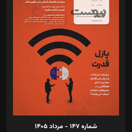
د‌بیر ناداستان: سمانه سمیع
د‌بیر خدمت و تجارت: ابوالفضل رجبی
د‌بیر حقوق فناوری: حسام‌الدین ایپکچی
د‌بیر پیوست جهان: مینا پاکدل
د‌بیر تحریریه آنلاین: بابک نقاش
تحریریه‌: مجتبی محمود‌ی، آرش برهمند، یسنا امان‌پور، سروش کرمیان،
مصطفی مسجدی آرانی، ابوالفضل رجبی، زهرا فکرانه، فائزه فتحی
رستمی،مصطفی باستان
ویرایش: نگار استاد‌‌آقا
طراح یونیفرم: مجید توکلی
فیلمبرداری و عکاسی: امیر شفیعی، مانی لطفی زاده
گرافیک و صفحه‌آرایی: سید‌سبحان‌علی ثابت
مد‌یر توسعه تجاری: کامبیز برید‌
امور مالی: شاپور رهبری، محمد‌ کاظمی‌نیا
امور اد‌اری: راضیه محمود‌ی
شماره ۱۴۷ - مرداد ۱۴۰۵
مرکز تماس: ۰۲۱۴۲۸۲۴۰۰۰