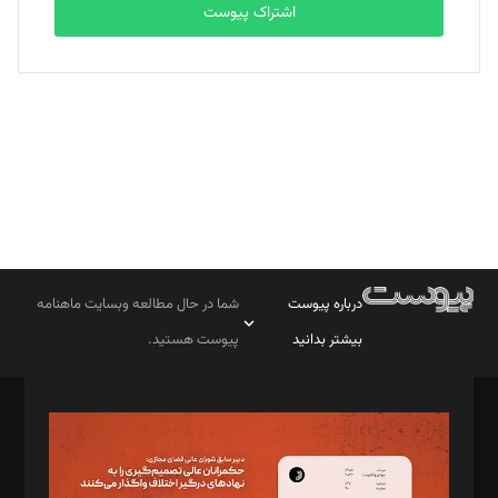
اشتراک پیوست
بابک نقاش
تحریریه
درباره پیوست
شما در حال مطالعه وبسایت ماهنامه
بیشتر بدانید
پیوست هستید.
صاحب امتیاز: موسسه پرسش (پویندگان راز ستاره شمال)
مدیر مسئول: محمدباقر اثنی‌عشری
سردبیر: مهرک محمودی
دبیر تحریریه: میثم قاسمی