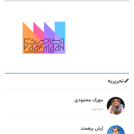
تحریریه
مهرک محمودی
سردبیر
آرش برهمند