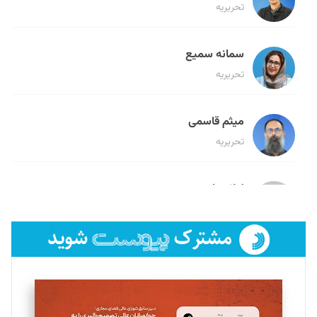
تحریریه
سمانه سمیع
تحریریه
میثم قاسمی
تحریریه
لیلا حنارود
تحریریه
فائزه فتحی رستمی
تحریریه