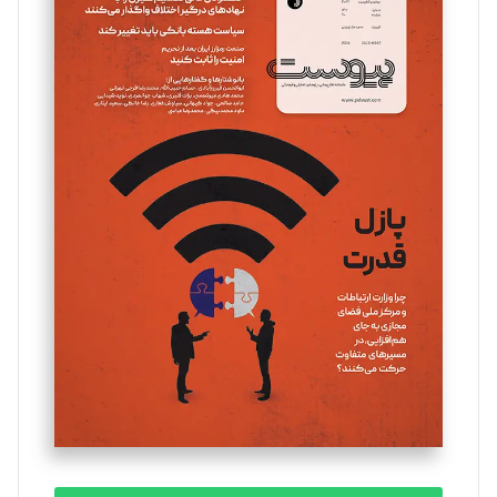
سروش کرمیان
تحریریه
مینا پاکدل
تحریریه
یسنا امان‌پور
تحریریه
ملینا جعفری
تحریریه
مصطفی مسجدی آرانی
تحریریه