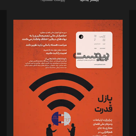
صاحب امتیاز: موسسه پرسش (پویندگان راز ستاره شمال)
مدیر مسئول: محمدباقر اثنی‌عشری
سردبیر: مهرک محمودی
دبیر تحریریه: میثم قاسمی
د‌بیر ناداستان: سمانه سمیع
د‌بیر خدمت و تجارت: ابوالفضل رجبی
د‌بیر حقوق فناوری: حسام‌الدین ایپکچی
د‌بیر پیوست جهان: مینا پاکدل
د‌بیر تحریریه آنلاین: بابک نقاش
تحریریه‌: مجتبی محمود‌ی، آرش برهمند، یسنا امان‌پور، سروش کرمیان،
مصطفی مسجدی آرانی، ابوالفضل رجبی، زهرا فکرانه، فائزه فتحی
رستمی،مصطفی باستان
ویرایش: نگار استاد‌‌آقا
طراح یونیفرم: مجید توکلی
فیلمبرداری و عکاسی: امیر شفیعی، مانی لطفی زاده