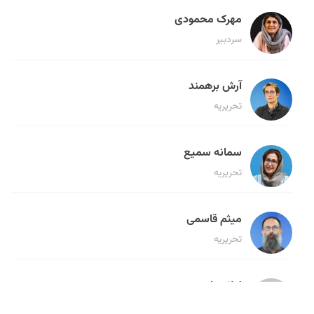
مهرک محمودی
سردبیر
آرش برهمند
تحریریه
سمانه سمیع
تحریریه
میثم قاسمی
تحریریه
لیلا حنارود
تحریریه