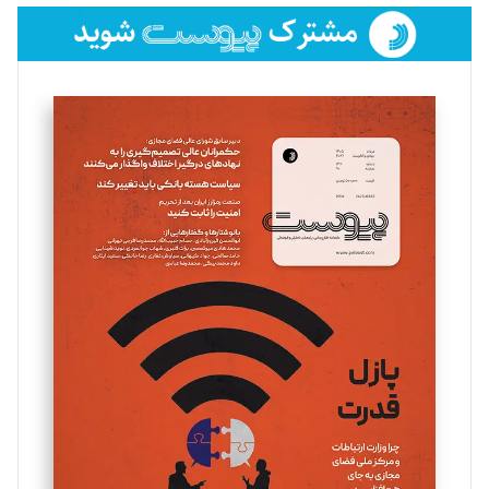
فائزه فتحی رستمی
تحریریه
سروش کرمیان
تحریریه
مینا پاکدل
تحریریه
یسنا امان‌پور
تحریریه
ملینا جعفری