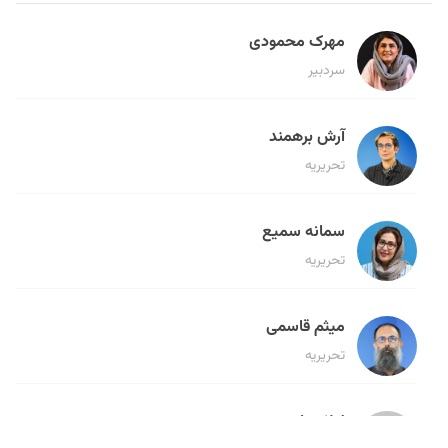
مهرک محمودی
سردبیر
آرش برهمند
تحریریه
سمانه سمیع
تحریریه
میثم قاسمی
تحریریه
لیلا حنارود