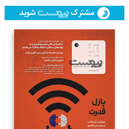
تحریریه
فائزه فتحی رستمی
تحریریه
سروش کرمیان
تحریریه
مینا پاکدل
تحریریه
یسنا امان‌پور
تحریریه