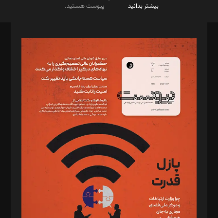
بیشتر بدانید
پیوست هستید.
صاحب امتیاز: موسسه پرسش (پویندگان راز ستاره شمال)
مدیر مسئول: محمدباقر اثنی‌عشری
سردبیر: مهرک محمودی
دبیر تحریریه: میثم قاسمی
د‌بیر ناداستان: سمانه سمیع
د‌بیر خدمت و تجارت: ابوالفضل رجبی
د‌بیر حقوق فناوری: حسام‌الدین ایپکچی
د‌بیر پیوست جهان: مینا پاکدل
د‌بیر تحریریه آنلاین: بابک نقاش
تحریریه‌: مجتبی محمود‌ی، آرش برهمند، یسنا امان‌پور، سروش کرمیان،
مصطفی مسجدی آرانی، ابوالفضل رجبی، زهرا فکرانه، فائزه فتحی
رستمی،مصطفی باستان
ویرایش: نگار استاد‌‌آقا
طراح یونیفرم: مجید توکلی