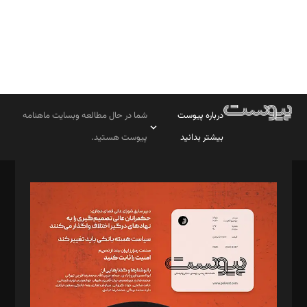
درباره پیوست
شما در حال مطالعه وبسایت ماهنامه
بیشتر بدانید
پیوست هستید.
صاحب امتیاز: موسسه پرسش (پویندگان راز ستاره شمال)
مدیر مسئول: محمدباقر اثنی‌عشری
سردبیر: مهرک محمودی
دبیر تحریریه: میثم قاسمی
د‌بیر ناداستان: سمانه سمیع
د‌بیر خدمت و تجارت: ابوالفضل رجبی
د‌بیر حقوق فناوری: حسام‌الدین ایپکچی
د‌بیر پیوست جهان: مینا پاکدل