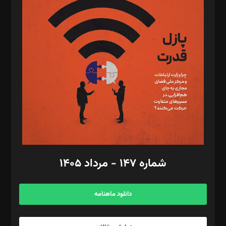
د‌بیر تحریریه آنلاین: بابک نقاش
تحریریه‌: مجتبی محمود‌ی، آرش برهمند، یسنا امان‌پور، سروش کرمیان،
مصطفی مسجدی آرانی، ابوالفضل رجبی، زهرا فکرانه، فائزه فتحی
رستمی،مصطفی باستان
ویرایش: نگار استاد‌‌آقا
طراح یونیفرم: مجید توکلی
فیلمبرداری و عکاسی: امیر شفیعی، مانی لطفی زاده
گرافیک و صفحه‌آرایی: سید‌سبحان‌علی ثابت
مد‌یر توسعه تجاری: کامبیز برید‌
امور مالی: شاپور رهبری، محمد‌ کاظمی‌نیا
امور اد‌اری: راضیه محمود‌ی
شماره ۱۴۷ - مرداد ۱۴۰۵
مرکز تماس: ۰۲۱۴۲۸۲۴۰۰۰
آگهی و مشترکین: ۰۹۱۹۹۹۹۰۴۵۴
دانلود ماهنامه