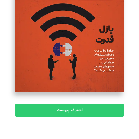
تحریریه
یسنا امان‌پور
تحریریه
ملینا جعفری
تحریریه
مصطفی مسجدی آرانی
تحریریه
اشتراک پیوست
بابک نقاش
تحریریه