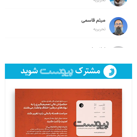
تحریریه
میثم قاسمی
تحریریه
لیلا حنارود
تحریریه
فائزه فتحی رستمی
تحریریه
سروش کرمیان
تحریریه
مینا پاکدل