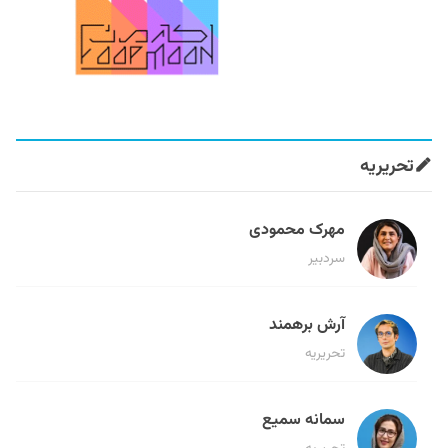
تحریریه
مهرک محمودی
سردبیر
آرش برهمند
تحریریه
سمانه سمیع