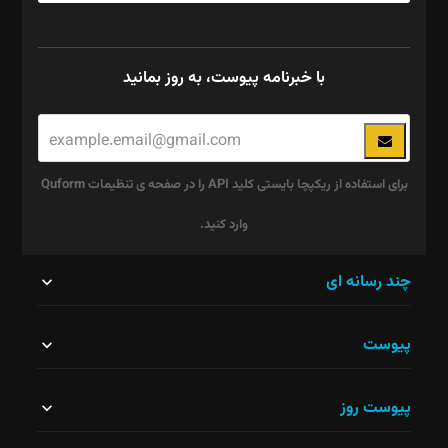
با خبرنامه پیوست، به روز بمانید
برای استفاده از ریکپچا بایستی کلید API را در صفحه ی تنظیمات Quform
وارد کنید.
این
چند رسانه ای
قسمت
پیوست
نباید
خالی
پیوست روز
رها