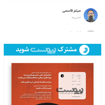
میثم قاسمی
تحریریه
لیلا حنارود
تحریریه
فائزه فتحی رستمی
تحریریه
سروش کرمیان
تحریریه
مینا پاکدل