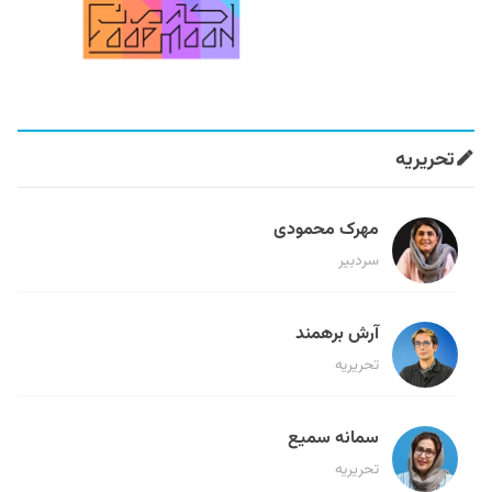
تحریریه
مهرک محمودی
سردبیر
آرش برهمند
تحریریه
سمانه سمیع
تحریریه