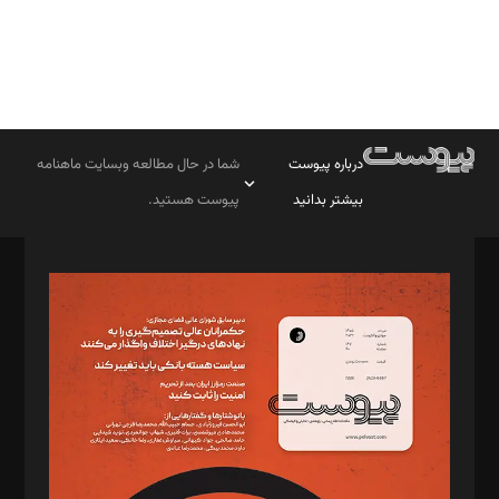
درباره پیوست
شما در حال مطالعه وبسایت ماهنامه
بیشتر بدانید
پیوست هستید.
صاحب امتیاز: موسسه پرسش (پویندگان راز ستاره شمال)
مدیر مسئول: محمدباقر اثنی‌عشری
سردبیر: مهرک محمودی
دبیر تحریریه: میثم قاسمی
د‌بیر ناداستان: سمانه سمیع
د‌بیر خدمت و تجارت: ابوالفضل رجبی
د‌بیر حقوق فناوری: حسام‌الدین ایپکچی
د‌بیر پیوست جهان: مینا پاکدل