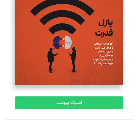
تحریریه
یسنا امان‌پور
تحریریه
ملینا جعفری
تحریریه
مصطفی مسجدی آرانی
تحریریه
اشتراک پیوست
بابک نقاش
تحریریه