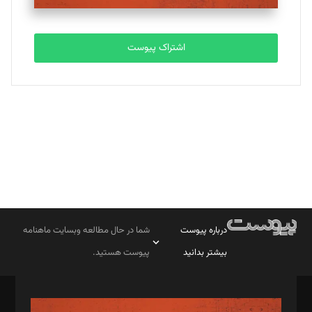
تحریریه
اشتراک پیوست
بابک نقاش
تحریریه
درباره پیوست
شما در حال مطالعه وبسایت ماهنامه
بیشتر بدانید
پیوست هستید.
صاحب امتیاز: موسسه پرسش (پویندگان راز ستاره شمال)
مدیر مسئول: محمدباقر اثنی‌عشری