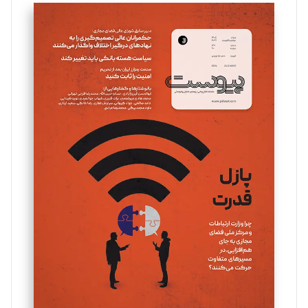
سروش کرمیان
تحریریه
مینا پاکدل
تحریریه
یسنا امان‌پور
تحریریه
ملینا جعفری
تحریریه
مصطفی مسجدی آرانی