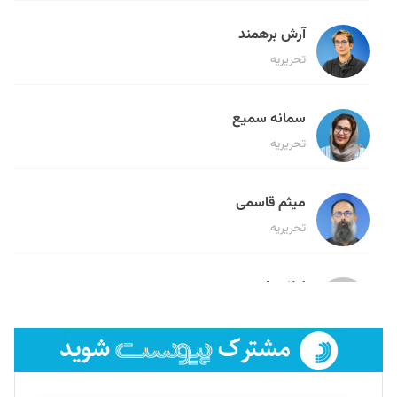
آرش برهمند
تحریریه
سمانه سمیع
تحریریه
میثم قاسمی
تحریریه
لیلا حنارود
تحریریه
فائزه فتحی رستمی
تحریریه