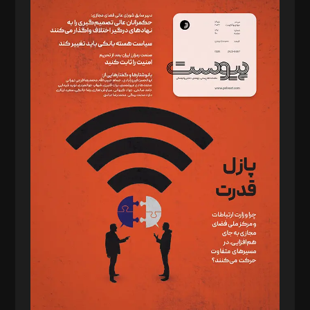
سردبیر: مهرک محمودی
دبیر تحریریه: میثم قاسمی
د‌بیر ناداستان: سمانه سمیع
د‌بیر خدمت و تجارت: ابوالفضل رجبی
د‌بیر حقوق فناوری: حسام‌الدین ایپکچی
د‌بیر پیوست جهان: مینا پاکدل
د‌بیر تحریریه آنلاین: بابک نقاش
تحریریه‌: مجتبی محمود‌ی، آرش برهمند، یسنا امان‌پور، سروش کرمیان،
مصطفی مسجدی آرانی، ابوالفضل رجبی، زهرا فکرانه، فائزه فتحی
رستمی،مصطفی باستان
ویرایش: نگار استاد‌‌آقا
طراح یونیفرم: مجید توکلی
فیلمبرداری و عکاسی: امیر شفیعی، مانی لطفی زاده
گرافیک و صفحه‌آرایی: سید‌سبحان‌علی ثابت
مد‌یر توسعه تجاری: کامبیز برید‌
امور مالی: شاپور رهبری، محمد‌ کاظمی‌نیا