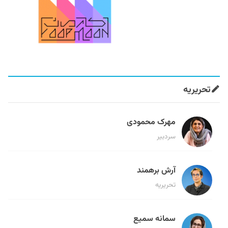
تحریریه
مهرک محمودی
سردبیر
آرش برهمند
تحریریه
سمانه سمیع