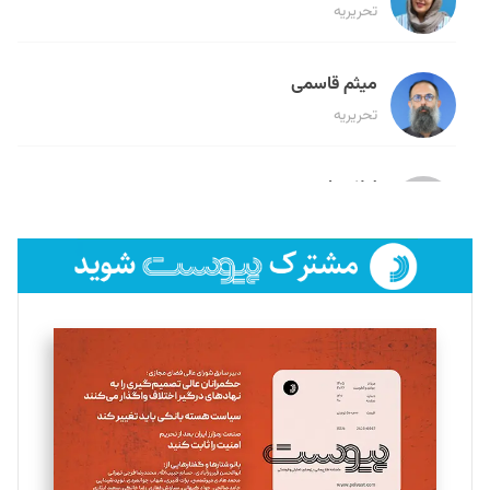
تحریریه
میثم قاسمی
تحریریه
لیلا حنارود
تحریریه
فائزه فتحی رستمی
تحریریه
سروش کرمیان
تحریریه