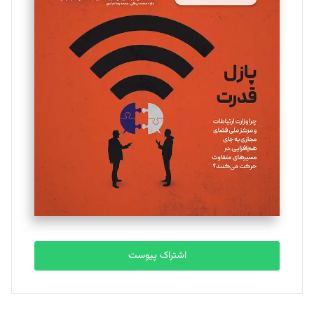
مینا پاکدل
تحریریه
یسنا امان‌پور
تحریریه
ملینا جعفری
تحریریه
مصطفی مسجدی آرانی
تحریریه
اشتراک پیوست
بابک نقاش
تحریریه