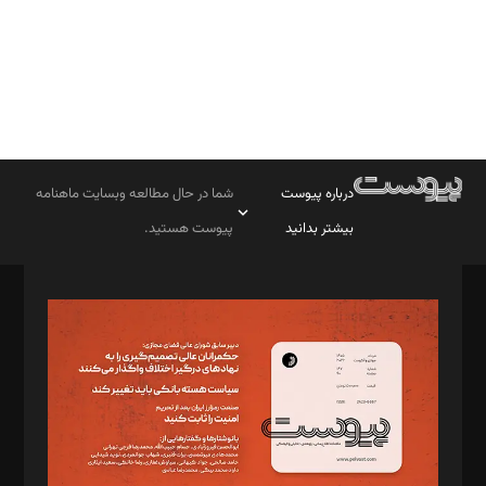
درباره پیوست
شما در حال مطالعه وبسایت ماهنامه
بیشتر بدانید
پیوست هستید.
صاحب امتیاز: موسسه پرسش (پویندگان راز ستاره شمال)
مدیر مسئول: محمدباقر اثنی‌عشری
سردبیر: مهرک محمودی
دبیر تحریریه: میثم قاسمی
د‌بیر ناداستان: سمانه سمیع
د‌بیر خدمت و تجارت: ابوالفضل رجبی
د‌بیر حقوق فناوری: حسام‌الدین ایپکچی