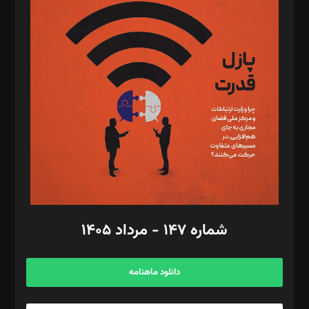
د‌بیر پیوست جهان: مینا پاکدل
د‌بیر تحریریه آنلاین: بابک نقاش
تحریریه‌: مجتبی محمود‌ی، آرش برهمند، یسنا امان‌پور، سروش کرمیان،
مصطفی مسجدی آرانی، ابوالفضل رجبی، زهرا فکرانه، فائزه فتحی
رستمی،مصطفی باستان
ویرایش: نگار استاد‌‌آقا
طراح یونیفرم: مجید توکلی
فیلمبرداری و عکاسی: امیر شفیعی، مانی لطفی زاده
گرافیک و صفحه‌آرایی: سید‌سبحان‌علی ثابت
مد‌یر توسعه تجاری: کامبیز برید‌
امور مالی: شاپور رهبری، محمد‌ کاظمی‌نیا
امور اد‌اری: راضیه محمود‌ی
شماره ۱۴۷ - مرداد ۱۴۰۵
مرکز تماس: ۰۲۱۴۲۸۲۴۰۰۰
آگهی و مشترکین: ۰۹۱۹۹۹۹۰۴۵۴
دانلود ماهنامه