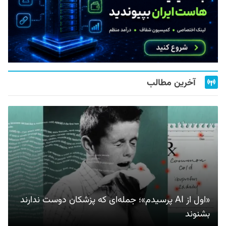
آخرین مطالب
«اول از AI پرسیدم»؛ جمله‌ای که پزشکان دوست ندارند
بشنوند