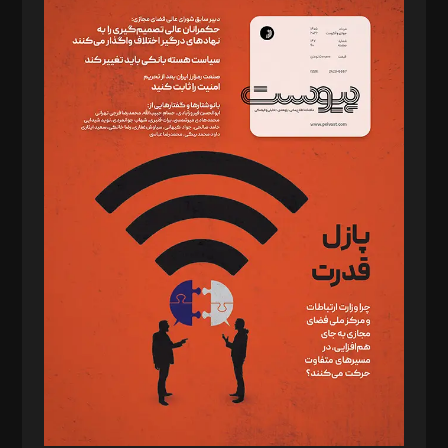
سردبیر: مهرک محمودی
دبیر تحریریه: میثم قاسمی
د‌بیر ناداستان: سمانه سمیع
د‌بیر خدمت و تجارت: ابوالفضل رجبی
د‌بیر حقوق فناوری: حسام‌الدین ایپکچی
د‌بیر پیوست جهان: مینا پاکدل
د‌بیر تحریریه آنلاین: بابک نقاش
تحریریه‌: مجتبی محمود‌ی، آرش برهمند، یسنا امان‌پور، سروش کرمیان،
مصطفی مسجدی آرانی، ابوالفضل رجبی، زهرا فکرانه، فائزه فتحی
رستمی،مصطفی باستان
ویرایش: نگار استاد‌‌آقا
طراح یونیفرم: مجید توکلی
فیلمبرداری و عکاسی: امیر شفیعی، مانی لطفی زاده
گرافیک و صفحه‌آرایی: سید‌سبحان‌علی ثابت
مد‌یر توسعه تجاری: کامبیز برید‌
امور مالی: شاپور رهبری، محمد‌ کاظمی‌نیا