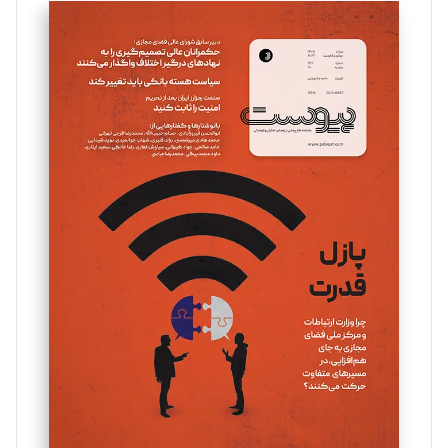
سروش کرمیان
تحریریه
مینا پاکدل
تحریریه
یسنا امان‌پور
تحریریه
ملینا جعفری
تحریریه
مصطفی مسجدی آرانی