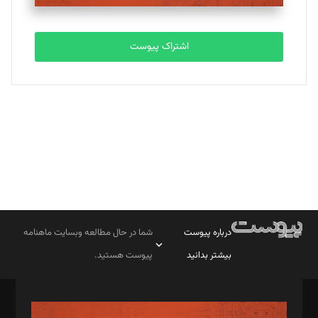
تحریریه
اشتراک پیوست
بابک نقاش
تحریریه
درباره پیوست
شما در حال مطالعه وبسایت ماهنامه
بیشتر بدانید
پیوست هستید.
صاحب امتیاز: موسسه پرسش (پویندگان راز ستاره شمال)
مدیر مسئول: محمدباقر اثنی‌عشری