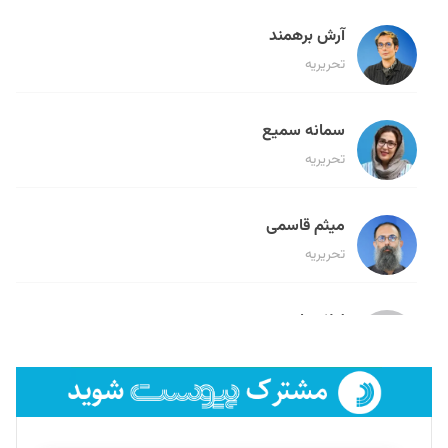
آرش برهمند
تحریریه
سمانه سمیع
تحریریه
میثم قاسمی
تحریریه
لیلا حنارود
تحریریه
فائزه فتحی رستمی
تحریریه