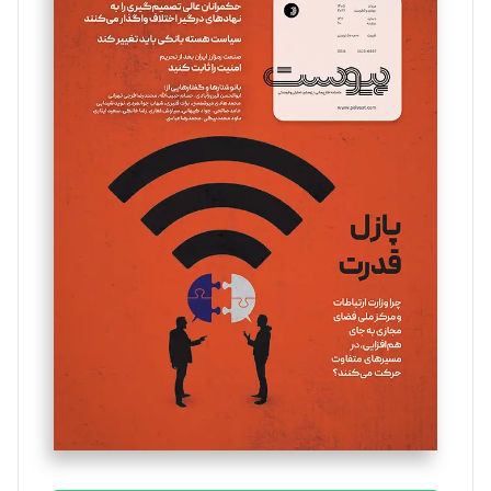
سروش کرمیان
تحریریه
مینا پاکدل
تحریریه
یسنا امان‌پور
تحریریه
ملینا جعفری
تحریریه
مصطفی مسجدی آرانی
تحریریه