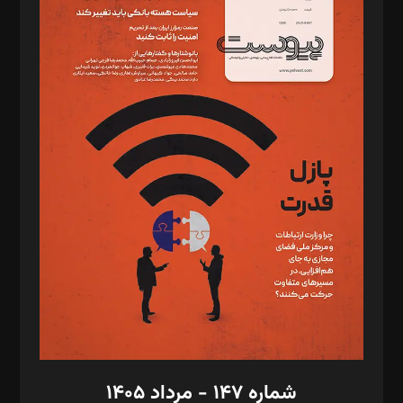
د‌بیر ناداستان: سمانه سمیع
د‌بیر خدمت و تجارت: ابوالفضل رجبی
د‌بیر حقوق فناوری: حسام‌الدین ایپکچی
د‌بیر پیوست جهان: مینا پاکدل
د‌بیر تحریریه آنلاین: بابک نقاش
تحریریه‌: مجتبی محمود‌ی، آرش برهمند، یسنا امان‌پور، سروش کرمیان،
مصطفی مسجدی آرانی، ابوالفضل رجبی، زهرا فکرانه، فائزه فتحی
رستمی،مصطفی باستان
ویرایش: نگار استاد‌‌آقا
طراح یونیفرم: مجید توکلی
فیلمبرداری و عکاسی: امیر شفیعی، مانی لطفی زاده
گرافیک و صفحه‌آرایی: سید‌سبحان‌علی ثابت
مد‌یر توسعه تجاری: کامبیز برید‌
امور مالی: شاپور رهبری، محمد‌ کاظمی‌نیا
امور اد‌اری: راضیه محمود‌ی
شماره ۱۴۷ - مرداد ۱۴۰۵
مرکز تماس: ۰۲۱۴۲۸۲۴۰۰۰