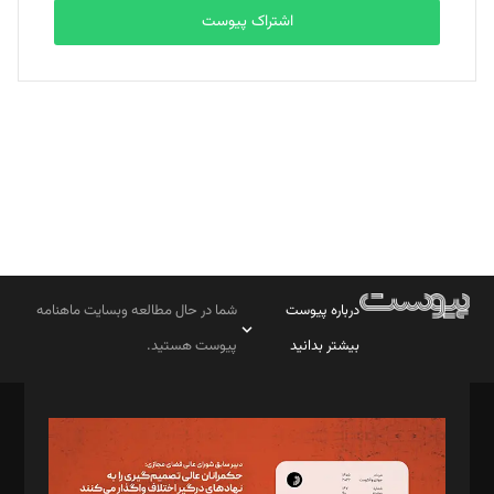
اشتراک پیوست
بابک نقاش
تحریریه
درباره پیوست
شما در حال مطالعه وبسایت ماهنامه
بیشتر بدانید
پیوست هستید.
صاحب امتیاز: موسسه پرسش (پویندگان راز ستاره شمال)
مدیر مسئول: محمدباقر اثنی‌عشری
سردبیر: مهرک محمودی
دبیر تحریریه: میثم قاسمی