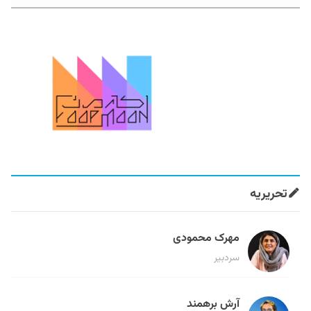
تحریریه
مهرک محمودی
سردبیر
آرش برهمند