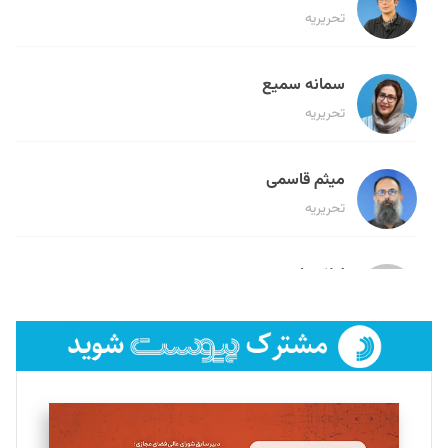
تحریریه
سمانه سمیع
تحریریه
میثم قاسمی
تحریریه
لیلا حنارود
تحریریه
فائزه فتحی رستمی
تحریریه