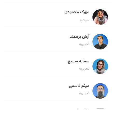
مهرک محمودی
سردبیر
آرش برهمند
تحریریه
سمانه سمیع
تحریریه
میثم قاسمی
تحریریه
لیلا حنارود