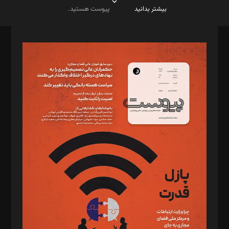
بیشتر بدانید
پیوست هستید.
صاحب امتیاز: موسسه پرسش (پویندگان راز ستاره شمال)
مدیر مسئول: محمدباقر اثنی‌عشری
سردبیر: مهرک محمودی
دبیر تحریریه: میثم قاسمی
د‌بیر ناداستان: سمانه سمیع
د‌بیر خدمت و تجارت: ابوالفضل رجبی
د‌بیر حقوق فناوری: حسام‌الدین ایپکچی
د‌بیر پیوست جهان: مینا پاکدل
د‌بیر تحریریه آنلاین: بابک نقاش
تحریریه‌: مجتبی محمود‌ی، آرش برهمند، یسنا امان‌پور، سروش کرمیان،
مصطفی مسجدی آرانی، ابوالفضل رجبی، زهرا فکرانه، فائزه فتحی
رستمی،مصطفی باستان
ویرایش: نگار استاد‌‌آقا
طراح یونیفرم: مجید توکلی