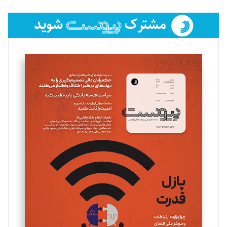
تحریریه
فائزه فتحی رستمی
تحریریه
سروش کرمیان
تحریریه
مینا پاکدل
تحریریه
یسنا امان‌پور
تحریریه