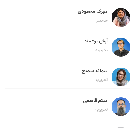
مهرک محمودی
سردبیر
آرش برهمند
تحریریه
سمانه سمیع
تحریریه
میثم قاسمی
تحریریه
لیلا حنارود
تحریریه