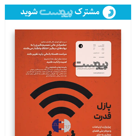
فائزه فتحی رستمی
تحریریه
سروش کرمیان
تحریریه
مینا پاکدل
تحریریه
یسنا امان‌پور
تحریریه
ملینا جعفری