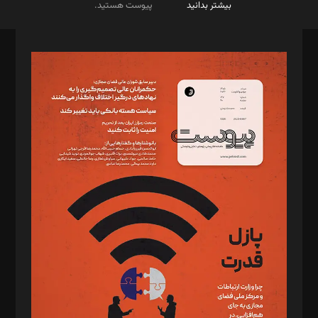
بیشتر بدانید
پیوست هستید.
صاحب امتیاز: موسسه پرسش (پویندگان راز ستاره شمال)
مدیر مسئول: محمدباقر اثنی‌عشری
سردبیر: مهرک محمودی
دبیر تحریریه: میثم قاسمی
د‌بیر ناداستان: سمانه سمیع
د‌بیر خدمت و تجارت: ابوالفضل رجبی
د‌بیر حقوق فناوری: حسام‌الدین ایپکچی
د‌بیر پیوست جهان: مینا پاکدل
د‌بیر تحریریه آنلاین: بابک نقاش
تحریریه‌: مجتبی محمود‌ی، آرش برهمند، یسنا امان‌پور، سروش کرمیان،
مصطفی مسجدی آرانی، ابوالفضل رجبی، زهرا فکرانه، فائزه فتحی
رستمی،مصطفی باستان
ویرایش: نگار استاد‌‌آقا
طراح یونیفرم: مجید توکلی
فیلمبرداری و عکاسی: امیر شفیعی، مانی لطفی زاده