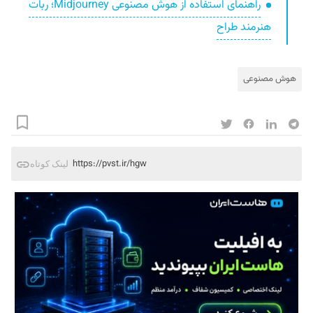
راهنمای استفاده از هوش مصنوعی Midjourney؛ ربات
هنرمند طراح
هوش مصنوعی
https://pvst.ir/hgw
لینک کوتاه