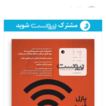
لیلا حنارود
تحریریه
فائزه فتحی رستمی
تحریریه
سروش کرمیان
تحریریه
مینا پاکدل
تحریریه
یسنا امان‌پور
تحریریه