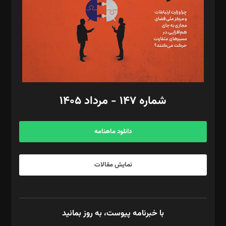
ویرایش: نگار استاد‌‌آقا
طراح یونیفرم: مجید توکلی
فیلمبرداری و عکاسی: امیر شفیعی، مانی لطفی زاده
گرافیک و صفحه‌آرایی: سید‌سبحان‌علی ثابت
مد‌یر توسعه تجاری: کامبیز برید‌
امور مالی: شاپور رهبری، محمد‌ کاظمی‌نیا
امور اد‌اری: راضیه محمود‌ی
شماره ۱۴۷ - مرداد ۱۴۰۵
مرکز تماس: ۰۲۱۴۲۸۲۴۰۰۰
آگهی و مشترکین: ۰۹۱۹۹۹۹۰۴۵۴
دانلود ماهنامه
نمایش مقالات
با خبرنامه پیوست، به روز بمانید