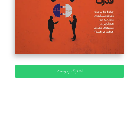
ملینا جعفری
تحریریه
مصطفی مسجدی آرانی
تحریریه
اشتراک پیوست
بابک نقاش
تحریریه