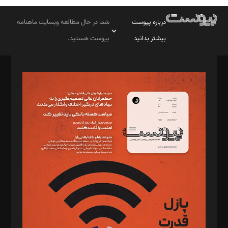
درباره پیوست
شما در حال مطالعه وبسایت ماهنامه
بیشتر بدانید
پیوست هستید.
صاحب امتیاز: موسسه پرسش (پویندگان راز ستاره شمال)
مدیر مسئول: محمدباقر اثنی‌عشری
سردبیر: مهرک محمودی
دبیر تحریریه: میثم قاسمی
د‌بیر ناداستان: سمانه سمیع
د‌بیر خدمت و تجارت: ابوالفضل رجبی
د‌بیر حقوق فناوری: حسام‌الدین ایپکچی
د‌بیر پیوست جهان: مینا پاکدل
د‌بیر تحریریه آنلاین: بابک نقاش
تحریریه‌: مجتبی محمود‌ی، آرش برهمند، یسنا امان‌پور، سروش کرمیان،
مصطفی مسجدی آرانی، ابوالفضل رجبی، زهرا فکرانه، فائزه فتحی
رستمی،مصطفی باستان