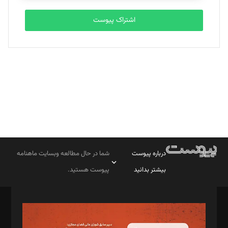
اشتراک پیوست
بابک نقاش
تحریریه
درباره پیوست
شما در حال مطالعه وبسایت ماهنامه
بیشتر بدانید
پیوست هستید.
صاحب امتیاز: موسسه پرسش (پویندگان راز ستاره شمال)
مدیر مسئول: محمدباقر اثنی‌عشری
سردبیر: مهرک محمودی