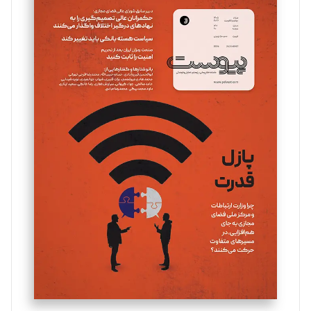
سروش کرمیان
تحریریه
مینا پاکدل
تحریریه
یسنا امان‌پور
تحریریه
ملینا جعفری
تحریریه
مصطفی مسجدی آرانی
تحریریه