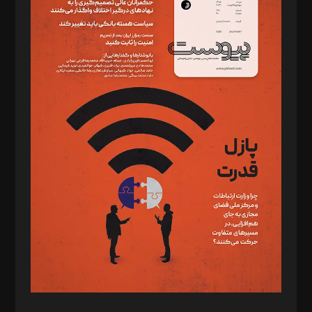
دبیر تحریریه: میثم قاسمی
د‌بیر ناداستان: سمانه سمیع
د‌بیر خدمت و تجارت: ابوالفضل رجبی
د‌بیر حقوق فناوری: حسام‌الدین ایپکچی
د‌بیر پیوست جهان: مینا پاکدل
د‌بیر تحریریه آنلاین: بابک نقاش
تحریریه‌: مجتبی محمود‌ی، آرش برهمند، یسنا امان‌پور، سروش کرمیان،
مصطفی مسجدی آرانی، ابوالفضل رجبی، زهرا فکرانه، فائزه فتحی
رستمی،مصطفی باستان
ویرایش: نگار استاد‌‌آقا
طراح یونیفرم: مجید توکلی
فیلمبرداری و عکاسی: امیر شفیعی، مانی لطفی زاده
گرافیک و صفحه‌آرایی: سید‌سبحان‌علی ثابت
مد‌یر توسعه تجاری: کامبیز برید‌
امور مالی: شاپور رهبری، محمد‌ کاظمی‌نیا
امور اد‌اری: راضیه محمود‌ی