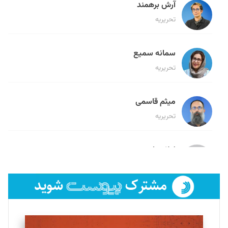
آرش برهمند
تحریریه
سمانه سمیع
تحریریه
میثم قاسمی
تحریریه
لیلا حنارود
تحریریه
فائزه فتحی رستمی
تحریریه