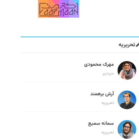
تحریریه
مهرک محمودی
سردبیر
آرش برهمند
تحریریه
سمانه سمیع
تحریریه