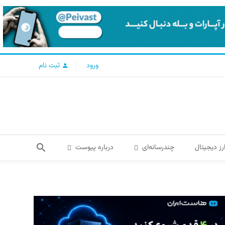
ورود
ثبت نام
رز دیجیتال
چندرسانه‌ای
درباره پیوست