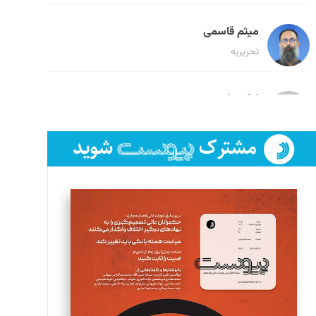
میثم قاسمی
تحریریه
لیلا حنارود
تحریریه
فائزه فتحی رستمی
تحریریه
سروش کرمیان
تحریریه
مینا پاکدل